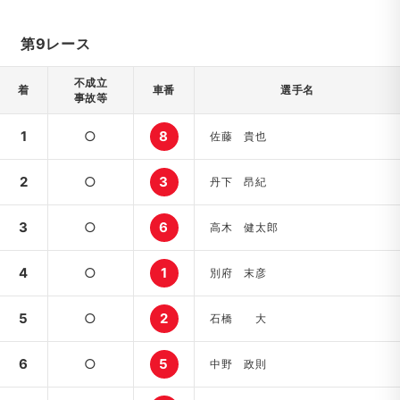
第9レース
不成立
着
車番
選手名
事故等
1
○
8
佐藤 貴也
2
○
3
丹下 昂紀
3
○
6
高木 健太郎
4
○
1
別府 末彦
5
○
2
石橋 大
6
○
5
中野 政則