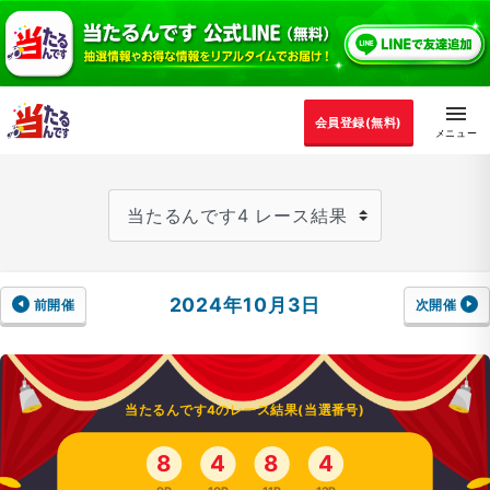
会員登録(無料)
2024年10月3日
前開催
次開催
当たるんです4のレース結果(当選番号)
8
4
8
4