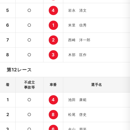
5
○
4
岩永 清文
6
○
1
米里 信秀
7
○
2
西崎 洋一郎
8
○
3
木部 匡作
第12レース
不成立
着
車番
選手名
事故等
1
○
4
池田 康範
2
○
8
松尾 啓史
3
○
6
金山 周平