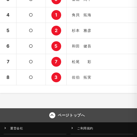
4
○
1
角貝 拓海
5
○
2
杉本 雅彦
6
○
5
和田 健吾
7
○
7
松尾 彩
8
○
3
佐伯 拓実
ページトップへ
運営会社
ご利用規約