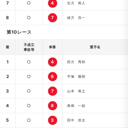
7
○
4
生方 将人
8
○
7
緒方 浩一
第10レース
不成立
着
車番
選手名
事故等
1
○
4
田方 秀和
2
○
6
平塚 雅樹
3
○
7
山本 将之
4
○
8
角南 一如
5
○
3
田中 崇太