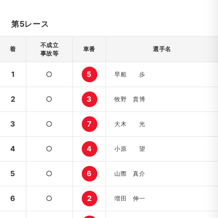
第5レース
不成立
着
車番
選手名
事故等
1
○
5
早船 歩
2
○
3
牧野 貴博
3
○
7
大木 光
4
○
4
小原 望
5
○
6
山際 真介
6
○
2
増田 伸一