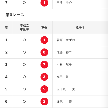
7
○
1
早津 圭介
第6レース
不成立
着
車番
選手名
事故等
1
○
1
菅原 すずの
2
○
6
佐藤 裕二
3
○
7
小林 瑞季
4
○
3
福田 裕二
5
○
5
五十嵐 一夫
6
○
2
深沢 悟