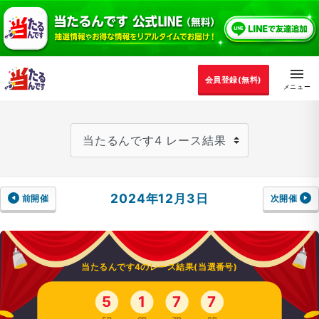
会員登録(無料)
2024年12月3日
前開催
次開催
当たるんです4のレース結果(当選番号)
5
1
7
7