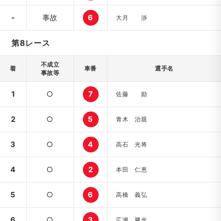
-
事故
6
大月 渉
第8レース
不成立
着
車番
選手名
事故等
1
○
7
佐藤 励
2
○
5
青木 治親
3
○
4
高石 光将
4
○
2
本田 仁恵
5
○
6
高橋 義弘
6
○
3
広瀬 勝光