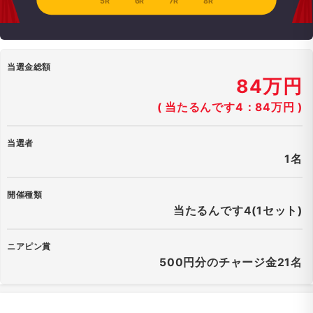
5R
6R
7R
8R
当選金総額
84万円
( 当たるんです4：84万円 )
当選者
1名
開催種類
当たるんです4(1セット)
ニアピン賞
500円分のチャージ金21名