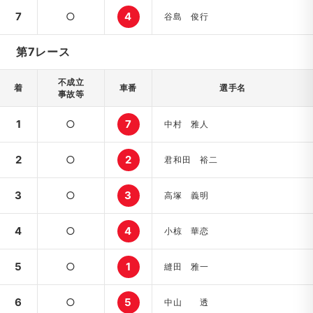
7
○
4
谷島 俊行
第7レース
不成立
着
車番
選手名
事故等
1
○
7
中村 雅人
2
○
2
君和田 裕二
3
○
3
高塚 義明
4
○
4
小椋 華恋
5
○
1
縫田 雅一
6
○
5
中山 透