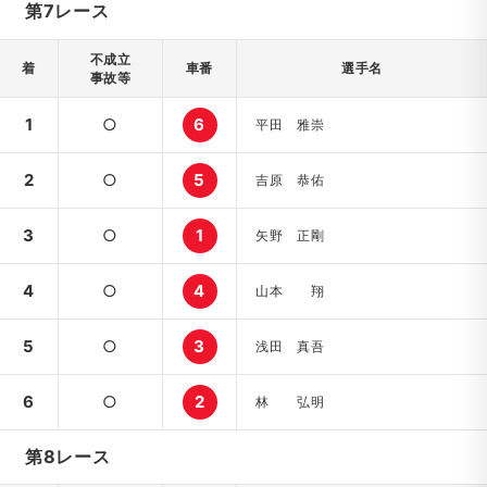
第7レース
不成立
着
車番
選手名
事故等
1
○
6
平田 雅崇
2
○
5
吉原 恭佑
3
○
1
矢野 正剛
4
○
4
山本 翔
5
○
3
浅田 真吾
6
○
2
林 弘明
第8レース