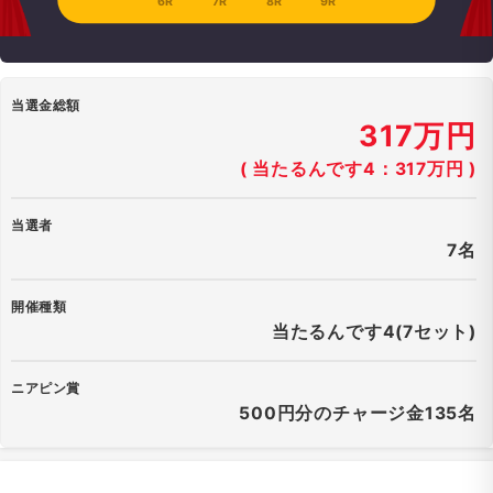
6R
7R
8R
9R
当選金総額
317万円
( 当たるんです4：317万円 )
当選者
7名
開催種類
当たるんです4(7セット)
ニアピン賞
500円分のチャージ金135名