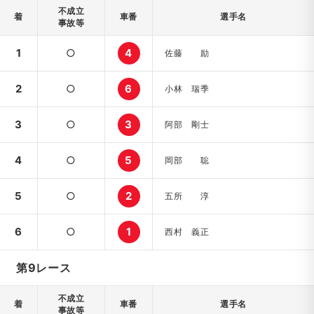
不成立
着
車番
選手名
事故等
1
○
4
佐藤 励
2
○
6
小林 瑞季
3
○
3
阿部 剛士
4
○
5
岡部 聡
5
○
2
五所 淳
6
○
1
西村 義正
第9レース
不成立
着
車番
選手名
事故等