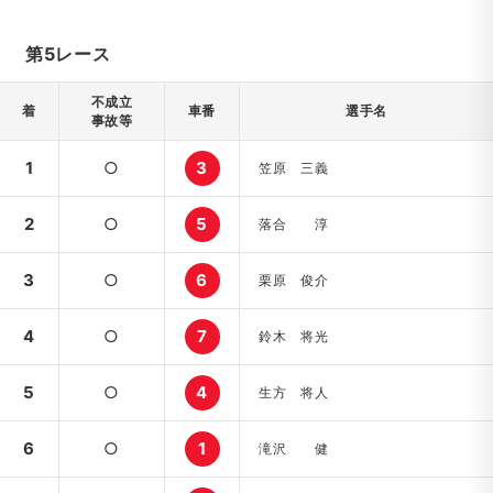
第5レース
不成立
着
車番
選手名
事故等
1
○
3
笠原 三義
2
○
5
落合 淳
3
○
6
栗原 俊介
4
○
7
鈴木 将光
5
○
4
生方 将人
6
○
1
滝沢 健