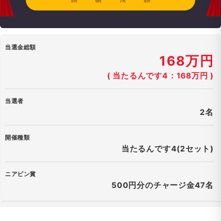
5R
6R
7R
8R
当選金総額
168万円
( 当たるんです4：168万円 )
当選者
2名
開催種類
当たるんです4(2セット)
ニアピン賞
500円分のチャージ金47名