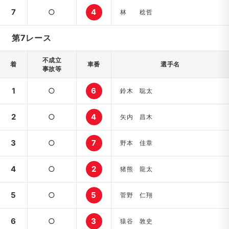
7
○
4
林 稔哲
第7レース
不成立
着
車番
選手名
事故等
1
○
6
鈴木 聡太
2
○
4
矢内 昌木
3
○
7
野本 佳章
4
○
2
猪熊 龍太
5
○
5
菅野 仁翔
6
○
3
猿谷 敦史