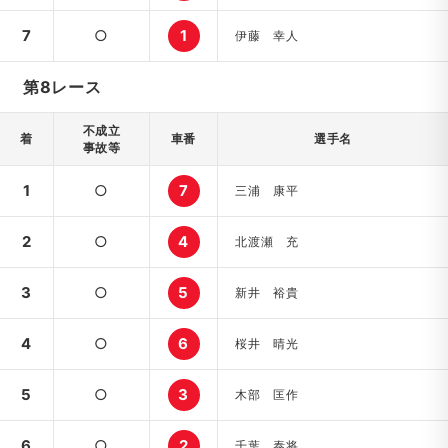
7
○
1
伊藤 幸人
第8レース
不成立
着
車番
選手名
事故等
1
○
7
三浦 康平
2
○
4
北渡瀬 充
3
○
5
新井 裕貴
4
○
6
桜井 晴光
5
○
3
木部 匡作
6
○
2
千葉 泰将