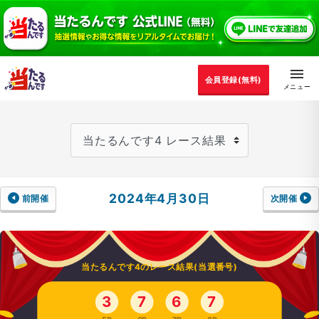
会員登録(無料)
2024年4月30日
前開催
次開催
当たるんです4のレース結果(当選番号)
3
7
6
7