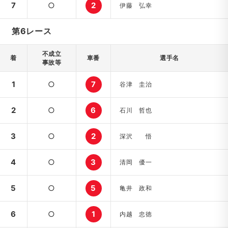
7
○
2
伊藤 弘幸
第6レース
不成立
着
車番
選手名
事故等
1
○
7
谷津 圭治
2
○
6
石川 哲也
3
○
2
深沢 悟
4
○
3
清岡 優一
5
○
5
亀井 政和
6
○
1
内越 忠徳