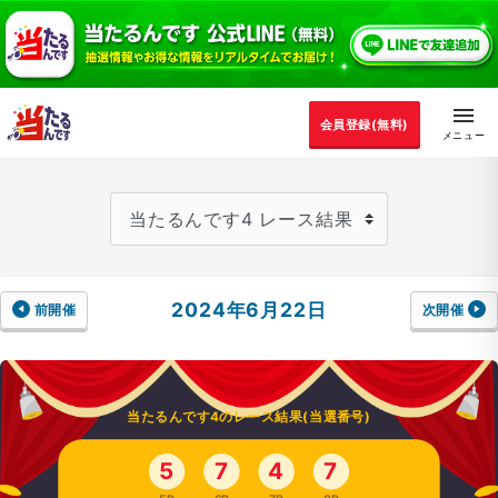
会員登録(無料)
2024年6月22日
前開催
次開催
当たるんです4のレース結果(当選番号)
5
7
4
7