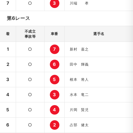
7
○
3
川端 孝
第6レース
不成立
着
車番
選手名
事故等
1
○
7
新村 嘉之
2
○
6
田中 輝義
3
○
5
根本 将人
4
○
3
水本 竜二
5
○
4
片岡 賢児
6
○
2
占部 健太