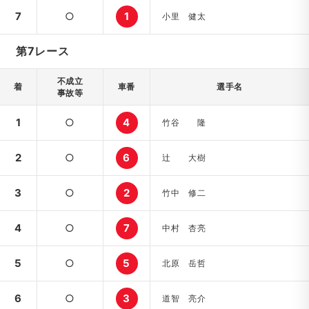
7
○
1
小里 健太
第7レース
不成立
着
車番
選手名
事故等
1
○
4
竹谷 隆
2
○
6
辻 大樹
3
○
2
竹中 修二
4
○
7
中村 杏亮
5
○
5
北原 岳哲
6
○
3
道智 亮介