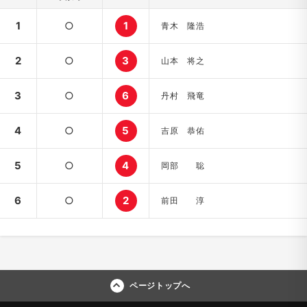
1
○
1
青木 隆浩
2
○
3
山本 将之
3
○
6
丹村 飛竜
4
○
5
吉原 恭佑
5
○
4
岡部 聡
6
○
2
前田 淳
ページトップへ