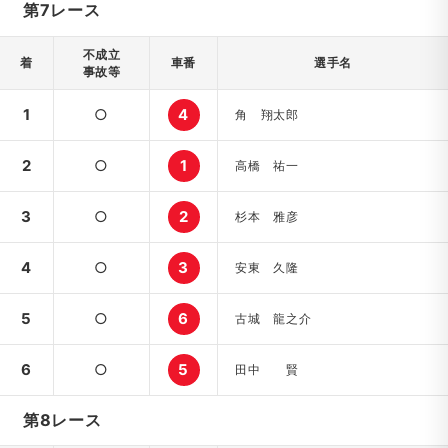
第7レース
不成立
着
車番
選手名
事故等
1
○
4
角 翔太郎
2
○
1
高橋 祐一
3
○
2
杉本 雅彦
4
○
3
安東 久隆
5
○
6
古城 龍之介
6
○
5
田中 賢
第8レース