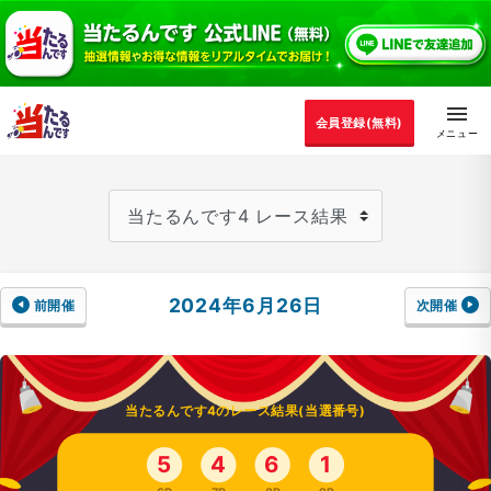
会員登録(無料)
2024年6月26日
前開催
次開催
当たるんです4のレース結果(当選番号)
5
4
6
1