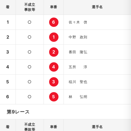
不成立
着
車番
選手名
事故等
1
○
6
佐々木 啓
2
○
1
中野 政則
3
○
2
番田 隆弘
4
○
4
五所 淳
5
○
3
稲川 聖也
6
○
5
林 弘明
第9レース
不成立
着
車番
選手名
事故等