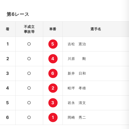
第6レース
不成立
着
車番
選手名
事故等
1
○
5
吉松 憲治
2
○
4
川原 剛
3
○
6
新井 日和
4
○
2
畦坪 孝雄
5
○
3
岩永 清文
6
○
1
岡崎 秀二