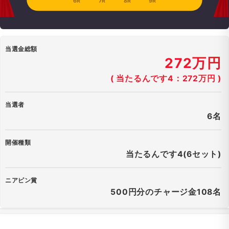
6R
7R
8R
9R
当選金総額
272万円
( 当たるんです4：272万円 )
当選者
6名
開催種類
当たるんです4(6セット)
ニアピン賞
500円分のチャージ金108名