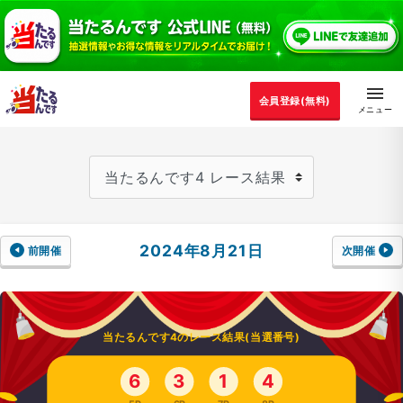
会員登録(無料)
2024年8月21日
前開催
次開催
当たるんです4のレース結果(当選番号)
6
3
1
4