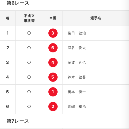
第6レース
不成立
着
車番
選手名
事故等
1
○
3
柴田 健治
2
○
6
深谷 俊太
3
○
4
藤波 直也
4
○
5
鈴木 健吾
5
○
1
橋本 優一
6
○
2
青嶋 裕治
第7レース