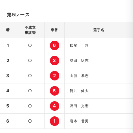
第5レース
不成立
着
車番
選手名
事故等
1
○
6
松尾 彩
2
○
3
柴田 紘志
3
○
2
山脇 孝志
4
○
5
筒井 健太
5
○
4
野田 光宏
6
○
1
岩本 君男