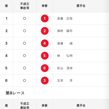
不成立
着
車番
選手名
事故等
1
○
1
斎藤 正悟
2
○
2
満村 陽司
3
○
4
遠藤 誠
4
○
5
林 弘明
5
○
6
松山 茂靖
6
○
3
五所 淳
第8レース
不成立
着
車番
選手名
事故等