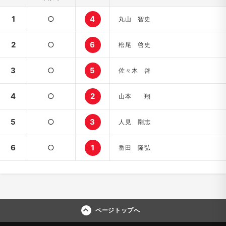
1
○
4
丸山 智史
2
○
6
松尾 啓史
3
○
5
佐々木 啓
4
○
2
山本 翔
5
○
3
人見 剛志
6
○
1
番田 隆弘
ページトップへ