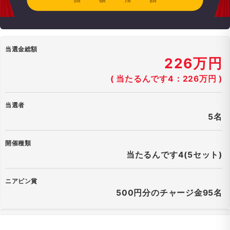
5R
6R
7R
8R
当選金総額
226万円
( 当たるんです4：226万円 )
当選者
5名
開催種類
当たるんです4(5セット)
ニアピン賞
500円分のチャージ金95名