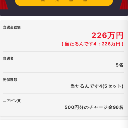
6R
7R
8R
9R
当選金総額
226万円
( 当たるんです4：226万円 )
当選者
5名
開催種類
当たるんです4(5セット)
ニアピン賞
500円分のチャージ金96名