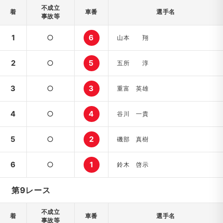
不成立
着
車番
選手名
事故等
1
○
6
山本 翔
2
○
5
五所 淳
3
○
3
重富 英雄
4
○
4
谷川 一貴
5
○
2
磯部 真樹
6
○
1
鈴木 啓示
第9レース
不成立
着
車番
選手名
事故等