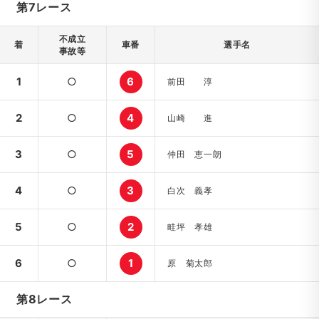
第7レース
不成立
着
車番
選手名
事故等
1
○
6
前田 淳
2
○
4
山崎 進
3
○
5
仲田 恵一朗
4
○
3
白次 義孝
5
○
2
畦坪 孝雄
6
○
1
原 菊太郎
第8レース