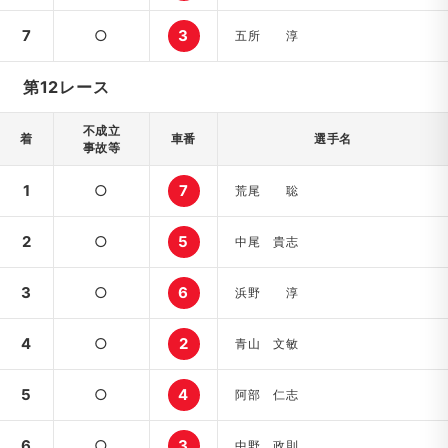
7
○
3
五所 淳
第12レース
不成立
着
車番
選手名
事故等
1
○
7
荒尾 聡
2
○
5
中尾 貴志
3
○
6
浜野 淳
4
○
2
青山 文敏
5
○
4
阿部 仁志
6
○
3
中野 政則