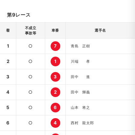
第9レース
不成立
着
車番
選手名
事故等
1
○
7
青島 正樹
2
○
1
川端 孝
3
○
3
田中 進
4
○
2
田中 輝義
5
○
6
山本 将之
6
○
4
西村 龍太郎