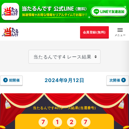
会員登録(無料)
2024年9月12日
前開催
次開催
当たるんです4のレース結果(当選番号)
7
1
2
7