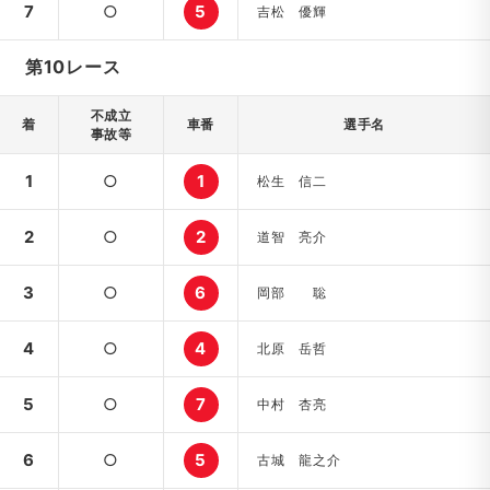
7
○
5
吉松 優輝
第10レース
不成立
着
車番
選手名
事故等
1
○
1
松生 信二
2
○
2
道智 亮介
3
○
6
岡部 聡
4
○
4
北原 岳哲
5
○
7
中村 杏亮
6
○
5
古城 龍之介