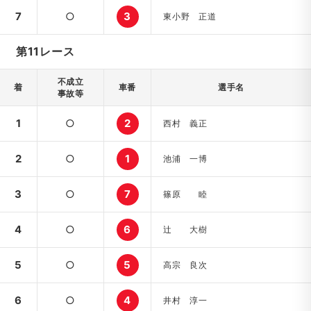
7
○
3
東小野 正道
第11レース
不成立
着
車番
選手名
事故等
1
○
2
西村 義正
2
○
1
池浦 一博
3
○
7
篠原 睦
4
○
6
辻 大樹
5
○
5
高宗 良次
6
○
4
井村 淳一