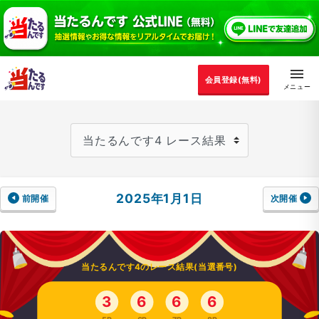
会員登録(無料)
2025年1月1日
前開催
次開催
当たるんです4のレース結果(当選番号)
3
6
6
6