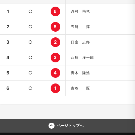
1
○
6
丹村 飛竜
2
○
5
五所 淳
3
○
2
日室 志郎
4
○
3
西崎 洋一郎
5
○
4
青木 隆浩
6
○
1
古谷 匠
ページトップへ