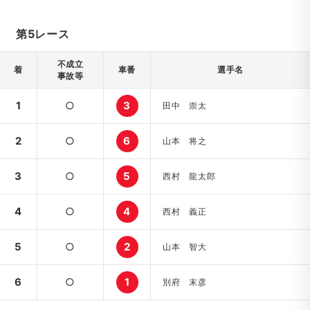
第5レース
不成立
着
車番
選手名
事故等
1
○
3
田中 崇太
2
○
6
山本 将之
3
○
5
西村 龍太郎
4
○
4
西村 義正
5
○
2
山本 智大
6
○
1
別府 末彦