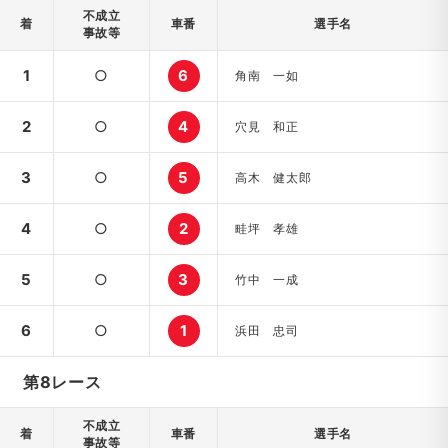
不成立
着
車番
選手名
事故等
1
○
6
角南 一如
2
○
4
穴見 和正
3
○
5
高木 健太郎
4
○
2
畦坪 孝雄
5
○
3
竹中 一成
6
○
1
浜田 忠司
第8レース
不成立
着
車番
選手名
事故等