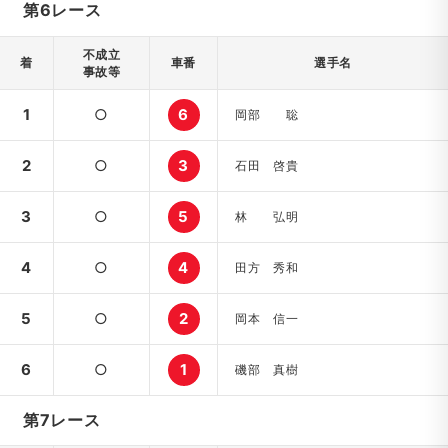
第6レース
不成立
着
車番
選手名
事故等
1
○
6
岡部 聡
2
○
3
石田 啓貴
3
○
5
林 弘明
4
○
4
田方 秀和
5
○
2
岡本 信一
6
○
1
磯部 真樹
第7レース