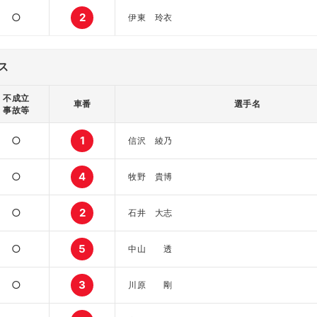
○
2
伊東 玲衣
ス
不成立
車番
選手名
事故等
○
1
信沢 綾乃
○
4
牧野 貴博
○
2
石井 大志
○
5
中山 透
○
3
川原 剛