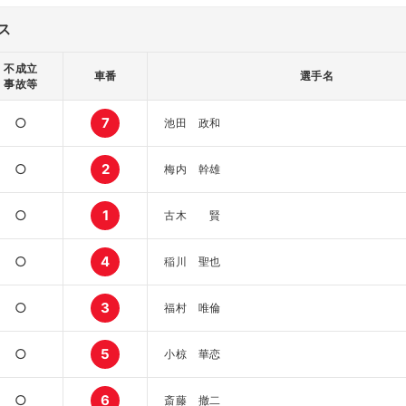
ス
不成立
車番
選手名
事故等
○
7
池田 政和
○
2
梅内 幹雄
○
1
古木 賢
○
4
稲川 聖也
○
3
福村 唯倫
○
5
小椋 華恋
○
6
斎藤 撤二