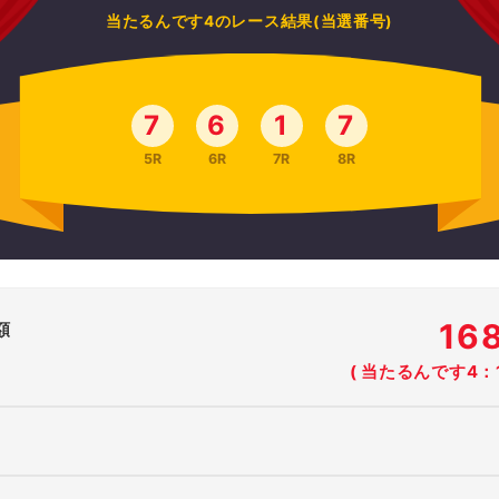
当たるんです4のレース結果(当選番号)
7
6
1
7
5R
6R
7R
8R
16
額
( 当たるんです4：1