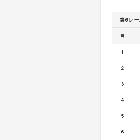
第6レー
着
1
2
3
4
5
6