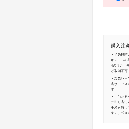
購入注
・予約段階
象レースの
4の場合、モ
が取消不可
・対象レー
当サービス
す。
・「当たる
に割り当て
手続き時に
す」、残り