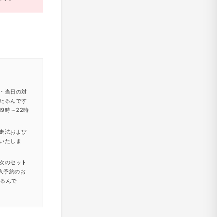
・当日の対
たるんです
9時～22時
走法および
いたしま
次のセット
入予約のお
たるんで