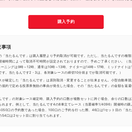
購入予約
意事項
の「当たるんです」は購入履歴より予約取消が可能です。ただし、当たるんですの種類
開催時間によって取消不可時間が設定されておりますので、予めご了承ください。（当
ーニングは9時～12時、通常は10時～13時、ナイターは14時～17時、ミッドナイトは1
です。当たるんです2・3は、各対象レースの締切10分前までが取消可能です。）
スが確定した「当たるんです」は原則取消・変更することが出来ません。小型自動車競
の規約で定める投票券無効の事由が発生した場合、その「当たるんです」の金額を返還
んです」の対象レース確定時、購入予約の口数が複数セットに跨ぐ場合、余りの口数は
られます。例として、当たるんです4の8車立てレース（当選確率1/4096）開催時の購
4050口の予約数であった場合、100口のご予約を行った際、46口は1セット目の「当
の54口は2セット目に割り当てられます。