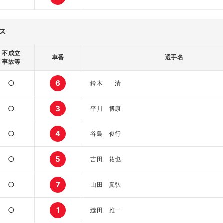
ス
不成立
車番
選手名
事故等
○
6
鈴木 清
○
3
平川 博康
○
4
谷島 俊行
○
5
吉田 祐也
○
7
山田 真弘
○
1
縫田 雅一