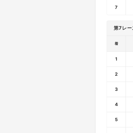
7
第7レー
着
1
2
3
4
5