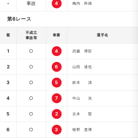
-
事故
4
梅内 幹雄
第6レース
不成立
着
車番
選手名
事故等
1
○
4
武藤 博臣
2
○
6
山田 達也
3
○
5
鈴木 清
4
○
7
中山 光
5
○
2
古木 賢
6
○
3
牧野 貴博