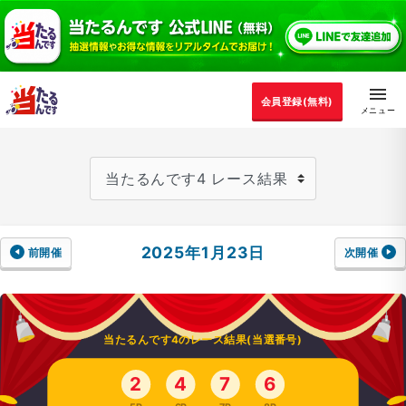
会員登録(無料)
2025年1月23日
前開催
次開催
当たるんです4のレース結果(当選番号)
2
4
7
6