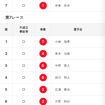
7
○
1
伊東 玲衣
第7レース
不成立
着
車番
選手名
事故等
1
○
7
小林 瑞季
2
○
4
青木 治親
3
○
5
中野 憲人
4
○
6
掛川 和人
5
○
3
広瀬 勝光
6
○
2
片野 利沙