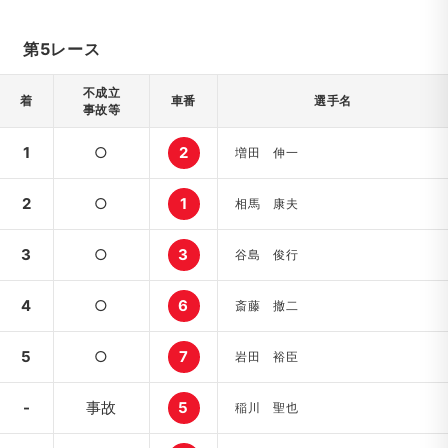
第5レース
不成立
着
車番
選手名
事故等
1
○
2
増田 伸一
2
○
1
相馬 康夫
3
○
3
谷島 俊行
4
○
6
斎藤 撤二
5
○
7
岩田 裕臣
-
事故
5
稲川 聖也