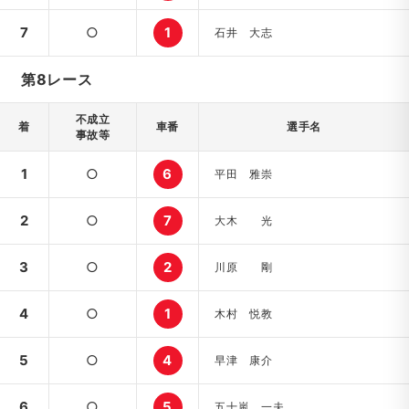
7
○
1
石井 大志
第8レース
不成立
着
車番
選手名
事故等
1
○
6
平田 雅崇
2
○
7
大木 光
3
○
2
川原 剛
4
○
1
木村 悦教
5
○
4
早津 康介
6
○
5
五十嵐 一夫