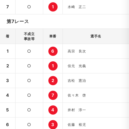
7
○
1
水崎 正二
第7レース
不成立
着
車番
選手名
事故等
1
○
6
高宗 良次
2
○
1
佳元 光義
3
○
2
吉松 憲治
4
○
7
佐々木 啓
5
○
4
井村 淳一
6
○
3
佐藤 裕児