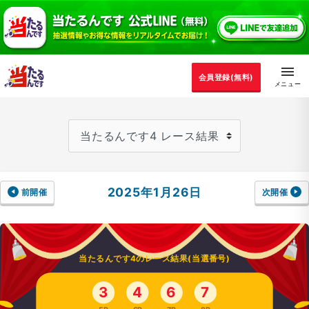
会員登録(無料)
2025年1月26日
前開催
次開催
当たるんです4のレース結果(当選番号)
3
4
6
7