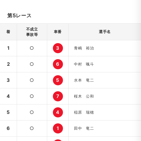
第5レース
不成立
着
車番
選手名
事故等
1
○
3
青嶋 裕治
2
○
6
中村 颯斗
3
○
5
水本 竜二
4
○
7
桜木 公和
5
○
4
稲原 瑞穂
6
○
1
田中 竜二