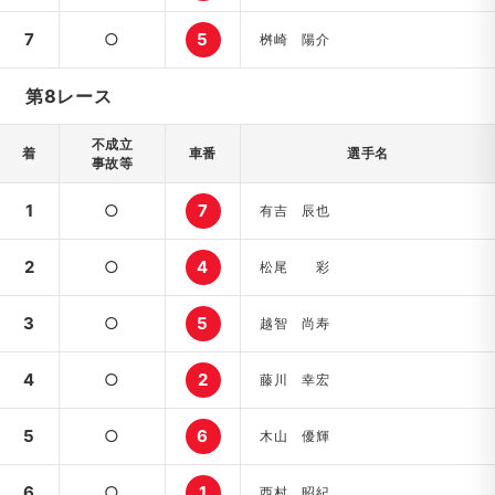
7
○
5
桝崎 陽介
第8レース
不成立
着
車番
選手名
事故等
1
○
7
有吉 辰也
2
○
4
松尾 彩
3
○
5
越智 尚寿
4
○
2
藤川 幸宏
5
○
6
木山 優輝
6
○
1
西村 昭紀