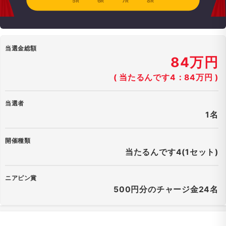
5R
6R
7R
8R
当選金総額
84万円
( 当たるんです4：84万円 )
当選者
1名
開催種類
当たるんです4(1セット)
ニアピン賞
500円分のチャージ金24名