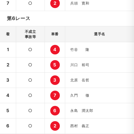
7
○
2
兵頭 寛和
第6レース
不成立
着
車番
選手名
事故等
1
○
4
竹谷 隆
2
○
5
川口 裕司
3
○
3
北原 岳哲
4
○
7
久門 徹
5
○
6
永島 潤太郎
6
○
2
西村 義正