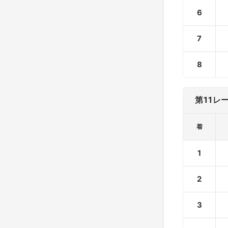
6
7
8
第11レ
着
1
2
3