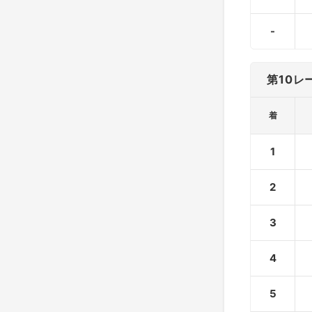
-
第10レ
着
1
2
3
4
5