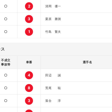
○
2
清岡 優一
○
3
栗原 勝測
○
1
竹島 繁夫
ース
不成立
車番
選手名
事故等
○
4
田辺 誠
○
8
荒尾 聡
○
3
落合 淳