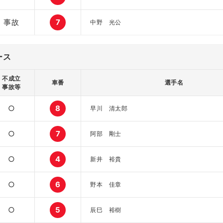
事故
7
中野 光公
ース
不成立
車番
選手名
事故等
○
8
早川 清太郎
○
7
阿部 剛士
○
4
新井 裕貴
○
6
野本 佳章
○
5
辰巳 裕樹