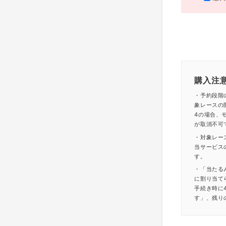
購入注
・予約段階
象レースの
4の場合、モ
が取消不可
・対象レー
当サービス
す。
・「当たる
に割り当て
手続き時に
す」、残り