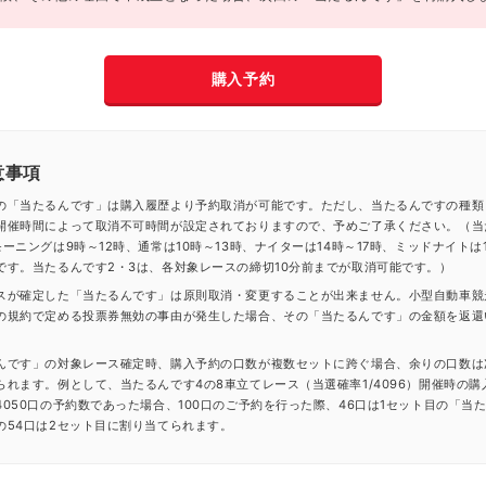
購入予約
意事項
の「当たるんです」は購入履歴より予約取消が可能です。ただし、当たるんですの種類
開催時間によって取消不可時間が設定されておりますので、予めご了承ください。（当
ーニングは9時～12時、通常は10時～13時、ナイターは14時～17時、ミッドナイトは1
です。当たるんです2・3は、各対象レースの締切10分前までが取消可能です。）
スが確定した「当たるんです」は原則取消・変更することが出来ません。小型自動車競
の規約で定める投票券無効の事由が発生した場合、その「当たるんです」の金額を返還
んです」の対象レース確定時、購入予約の口数が複数セットに跨ぐ場合、余りの口数は
られます。例として、当たるんです4の8車立てレース（当選確率1/4096）開催時の購
4050口の予約数であった場合、100口のご予約を行った際、46口は1セット目の「当
の54口は2セット目に割り当てられます。