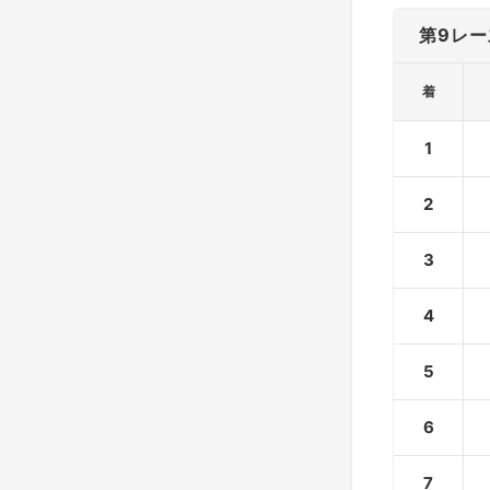
第9レー
着
1
2
3
4
5
6
7