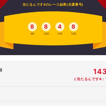
当たるんです4のレース結果(当選番号)
8
8
4
8
9R
10R
11R
12R
14
額
( 当たるんです4：1