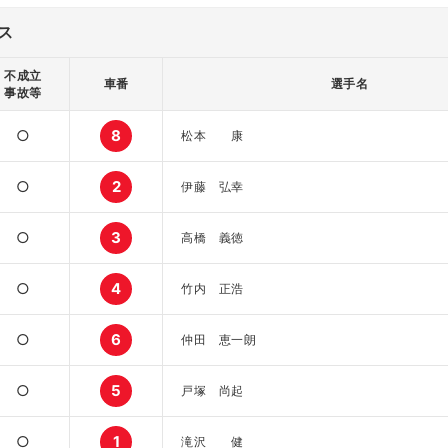
ス
不成立
車番
選手名
事故等
○
8
松本 康
○
2
伊藤 弘幸
○
3
高橋 義徳
○
4
竹内 正浩
○
6
仲田 恵一朗
○
5
戸塚 尚起
○
1
滝沢 健