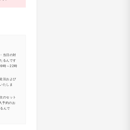
・当日の対
たるんです
9時～22時
走法および
いたしま
次のセット
入予約のお
たるんで