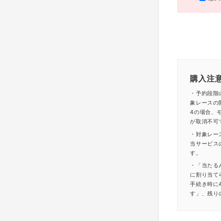
購入注
・予約段階
象レースの
4の場合、モ
が取消不可
・対象レー
当サービス
す。
・「当たる
に割り当て
手続き時に
す」、残り