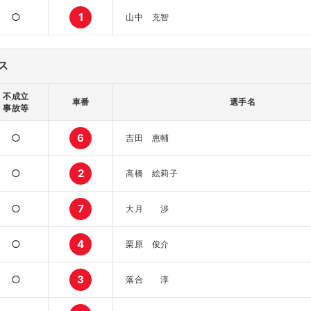
○
1
山中 充智
ス
不成立
車番
選手名
事故等
○
6
吉田 恵輔
○
2
高橋 絵莉子
○
7
大月 渉
○
4
栗原 俊介
○
3
落合 淳