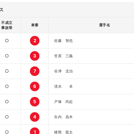
ス
不成立
車番
選手名
事故等
○
2
佐藤 智也
○
3
笠原 三義
○
7
谷津 圭治
○
6
清水 卓
○
5
戸塚 尚起
○
4
矢内 昌木
○
1
猪熊 龍太