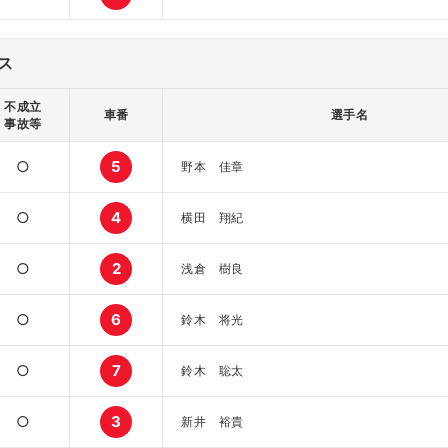
ス
不成立
車番
選手名
事故等
○
5
野本 佳章
○
4
横田 翔紀
○
2
浅倉 樹良
○
6
鈴木 将光
○
7
鈴木 聡太
○
3
新井 裕貴