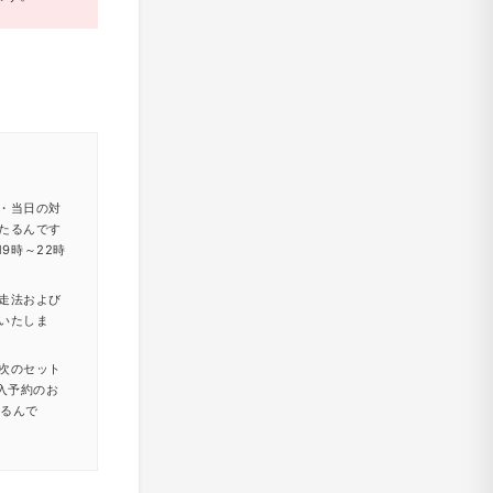
・当日の対
たるんです
9時～22時
走法および
いたしま
次のセット
入予約のお
たるんで