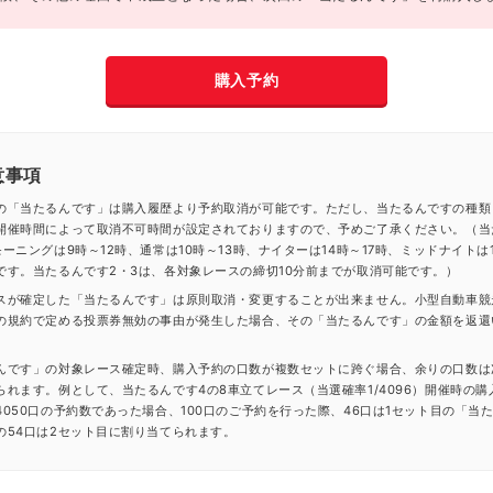
購入予約
意事項
の「当たるんです」は購入履歴より予約取消が可能です。ただし、当たるんですの種類
開催時間によって取消不可時間が設定されておりますので、予めご了承ください。（当
ーニングは9時～12時、通常は10時～13時、ナイターは14時～17時、ミッドナイトは1
です。当たるんです2・3は、各対象レースの締切10分前までが取消可能です。）
スが確定した「当たるんです」は原則取消・変更することが出来ません。小型自動車競
の規約で定める投票券無効の事由が発生した場合、その「当たるんです」の金額を返還
んです」の対象レース確定時、購入予約の口数が複数セットに跨ぐ場合、余りの口数は
られます。例として、当たるんです4の8車立てレース（当選確率1/4096）開催時の購
4050口の予約数であった場合、100口のご予約を行った際、46口は1セット目の「当
の54口は2セット目に割り当てられます。