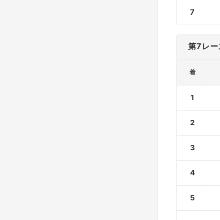
7
第7レー
着
1
2
3
4
5