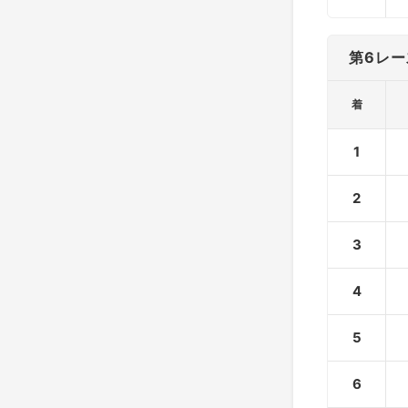
第6レー
着
1
2
3
4
5
6