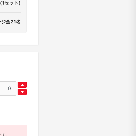
(1セット)
ージ金21名
ます。