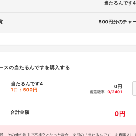
当たるんです4
賞
500円分のチャ
ースの当たるんですを購入する
当たるんです4
0
円
1口：500円
当選確率
0/2401
合計金額
0
円
候、その他の理由で不成立となった場合、次回の「当たるんです」を再購入し