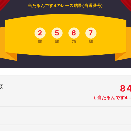
当たるんです4のレース結果(当選番号)
2
5
6
7
5R
6R
7R
8R
8
額
( 当たるんです4：