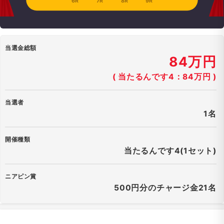
6R
7R
8R
9R
当選金総額
84万円
( 当たるんです4：84万円 )
当選者
1名
開催種類
当たるんです4(1セット)
ニアピン賞
500円分のチャージ金21名