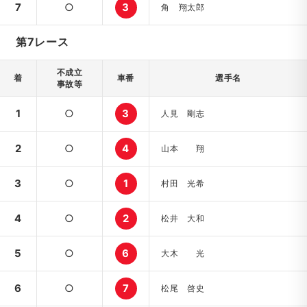
7
○
3
角 翔太郎
第7レース
不成立
着
車番
選手名
事故等
1
○
3
人見 剛志
2
○
4
山本 翔
3
○
1
村田 光希
4
○
2
松井 大和
5
○
6
大木 光
6
○
7
松尾 啓史