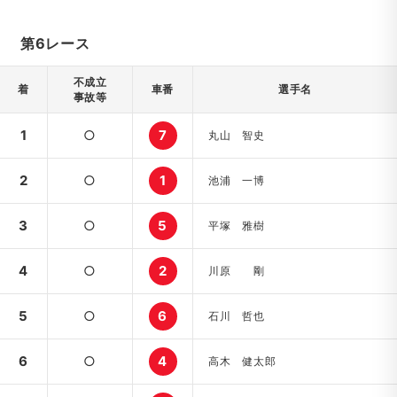
第6レース
不成立
着
車番
選手名
事故等
1
○
7
丸山 智史
2
○
1
池浦 一博
3
○
5
平塚 雅樹
4
○
2
川原 剛
5
○
6
石川 哲也
6
○
4
高木 健太郎