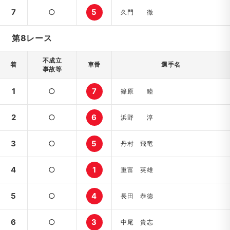
7
○
5
久門 徹
第8レース
不成立
着
車番
選手名
事故等
1
○
7
篠原 睦
2
○
6
浜野 淳
3
○
5
丹村 飛竜
4
○
1
重富 英雄
5
○
4
長田 恭徳
6
○
3
中尾 貴志