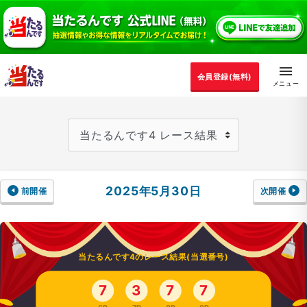
会員登録(無料)
2025年5月30日
前開催
次開催
当たるんです4のレース結果(当選番号)
7
3
7
7