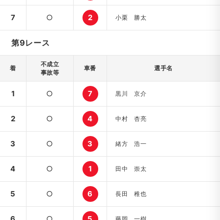
7
○
2
小栗 勝太
第9レース
不成立
着
車番
選手名
事故等
1
○
7
黒川 京介
2
○
4
中村 杏亮
3
○
3
緒方 浩一
4
○
1
田中 崇太
5
○
6
長田 稚也
6
○
5
藤岡 一樹