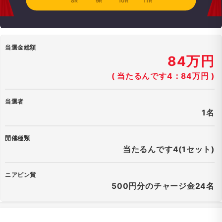
8R
9R
10R
11R
当選金総額
84万円
( 当たるんです4：84万円 )
当選者
1名
開催種類
当たるんです4(1セット)
ニアピン賞
500円分のチャージ金24名