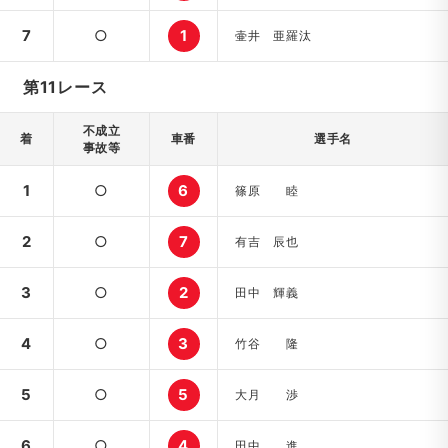
7
○
1
壷井 亜羅汰
第11レース
不成立
着
車番
選手名
事故等
1
○
6
篠原 睦
2
○
7
有吉 辰也
3
○
2
田中 輝義
4
○
3
竹谷 隆
5
○
5
大月 渉
6
○
4
田中 進