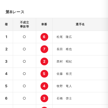
第8レース
不成立
着
車番
選手名
事故等
1
○
6
松尾 隆広
2
○
7
長田 稚也
3
○
2
西村 昭紀
4
○
5
佐藤 裕児
5
○
4
牧野 竜人
6
○
3
石橋 啓士