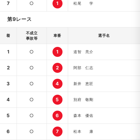
7
○
1
松尾 学
第9レース
不成立
着
車番
選手名
事故等
1
○
1
道智 亮介
2
○
2
阿部 仁志
3
○
4
新井 恵匠
4
○
5
別府 敬剛
5
○
6
森本 優佑
6
○
7
松本 康