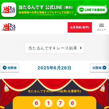
会員登録(無料)
2025年6月26日
前開催
次開催
当たるんです4のレース結果(当選番号)
6
1
7
6