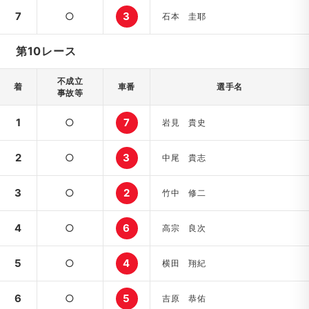
7
○
3
石本 圭耶
第10レース
不成立
着
車番
選手名
事故等
1
○
7
岩見 貴史
2
○
3
中尾 貴志
3
○
2
竹中 修二
4
○
6
高宗 良次
5
○
4
横田 翔紀
6
○
5
吉原 恭佑