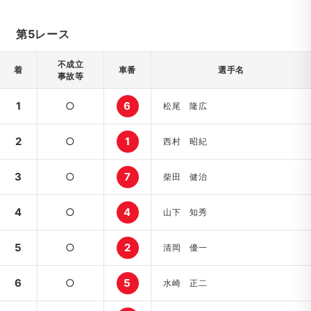
第5レース
不成立
着
車番
選手名
事故等
1
○
6
松尾 隆広
2
○
1
西村 昭紀
3
○
7
柴田 健治
4
○
4
山下 知秀
5
○
2
清岡 優一
6
○
5
水崎 正二