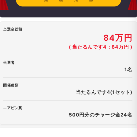
5R
6R
7R
8R
当選金総額
84万円
( 当たるんです4：84万円 )
当選者
1名
開催種類
当たるんです4(1セット)
ニアピン賞
500円分のチャージ金24名