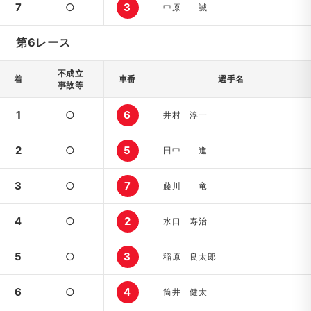
7
○
3
中原 誠
第6レース
不成立
着
車番
選手名
事故等
1
○
6
井村 淳一
2
○
5
田中 進
3
○
7
藤川 竜
4
○
2
水口 寿治
5
○
3
稲原 良太郎
6
○
4
筒井 健太