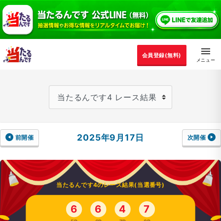
会員登録(無料)
2025年9月17日
前開催
次開催
当たるんです4のレース結果(当選番号)
6
6
4
7