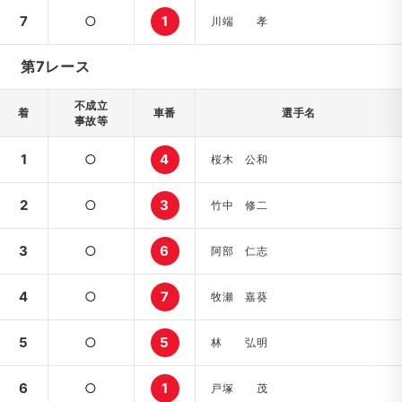
7
○
1
川端 孝
第7レース
不成立
着
車番
選手名
事故等
1
○
4
桜木 公和
2
○
3
竹中 修二
3
○
6
阿部 仁志
4
○
7
牧瀬 嘉葵
5
○
5
林 弘明
6
○
1
戸塚 茂