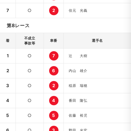
7
○
2
佳元 光義
第8レース
不成立
着
車番
選手名
事故等
1
○
7
辻 大樹
2
○
6
内山 雄介
3
○
2
稲原 瑞穂
4
○
4
番田 隆弘
5
○
5
佐藤 裕児
6
○
3
野田 光宏