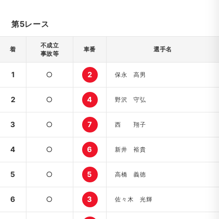
第5レース
不成立
着
車番
選手名
事故等
1
○
2
保永 高男
2
○
4
野沢 守弘
3
○
7
西 翔子
4
○
6
新井 裕貴
5
○
5
高橋 義徳
6
○
3
佐々木 光輝