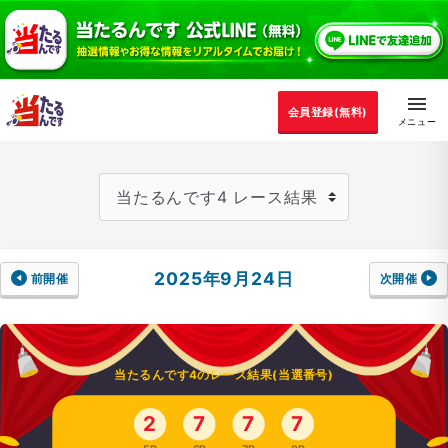
会員登録(無料)
2025年9月24日
前開催
次開催
当たるんです4のレース結果(当選番号)
2
7
7
7