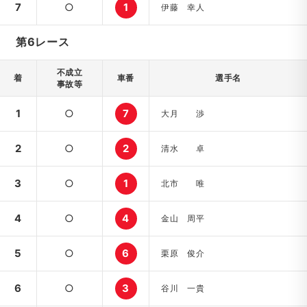
7
○
1
伊藤 幸人
第6レース
不成立
着
車番
選手名
事故等
1
○
7
大月 渉
2
○
2
清水 卓
3
○
1
北市 唯
4
○
4
金山 周平
5
○
6
栗原 俊介
6
○
3
谷川 一貴