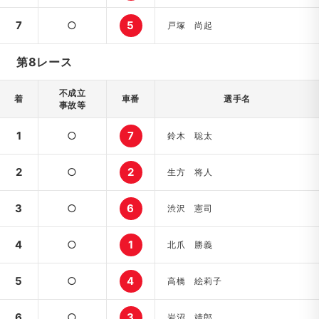
7
○
5
戸塚 尚起
第8レース
不成立
着
車番
選手名
事故等
1
○
7
鈴木 聡太
2
○
2
生方 将人
3
○
6
渋沢 憲司
4
○
1
北爪 勝義
5
○
4
高橋 絵莉子
6
○
3
岩沼 靖郎