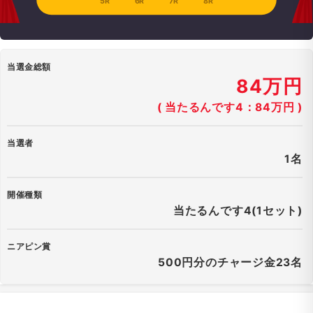
5R
6R
7R
8R
当選金総額
84万円
( 当たるんです4：84万円 )
当選者
1名
開催種類
当たるんです4(1セット)
ニアピン賞
500円分のチャージ金23名