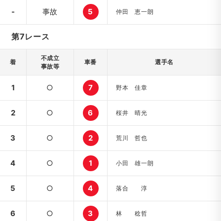
-
事故
5
仲田 恵一朗
第7レース
不成立
着
車番
選手名
事故等
1
○
7
野本 佳章
2
○
6
桜井 晴光
3
○
2
荒川 哲也
4
○
1
小田 雄一朗
5
○
4
落合 淳
6
○
3
林 稔哲