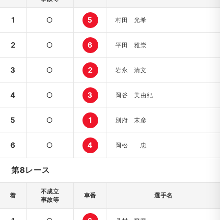
1
○
5
村田 光希
2
○
6
平田 雅崇
3
○
2
岩永 清文
4
○
3
岡谷 美由紀
5
○
1
別府 末彦
6
○
4
岡松 忠
第8レース
不成立
着
車番
選手名
事故等