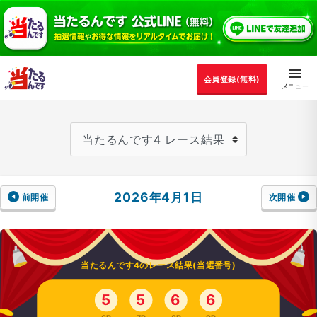
会員登録(無料)
2026年4月1日
前開催
次開催
当たるんです4のレース結果(当選番号)
5
5
6
6