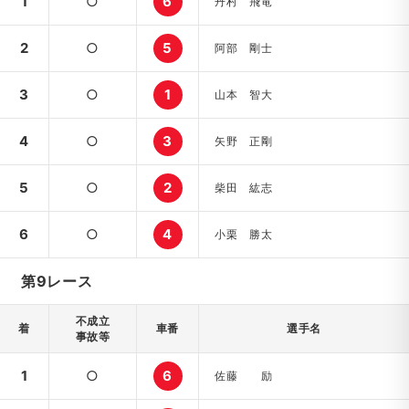
1
○
6
丹村 飛竜
2
○
5
阿部 剛士
3
○
1
山本 智大
4
○
3
矢野 正剛
5
○
2
柴田 紘志
6
○
4
小栗 勝太
第9レース
不成立
着
車番
選手名
事故等
1
○
6
佐藤 励