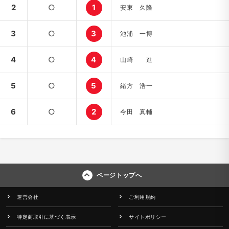
2
○
1
安東 久隆
3
○
3
池浦 一博
4
○
4
山崎 進
5
○
5
緒方 浩一
6
○
2
今田 真輔
ページトップへ
運営会社
ご利用規約
特定商取引に基づく表示
サイトポリシー