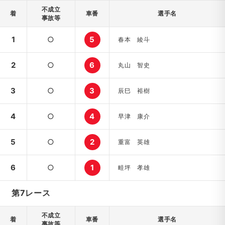
不成立
着
車番
選手名
事故等
1
○
5
春本 綾斗
2
○
6
丸山 智史
3
○
3
辰巳 裕樹
4
○
4
早津 康介
5
○
2
重富 英雄
6
○
1
畦坪 孝雄
第7レース
不成立
着
車番
選手名
事故等