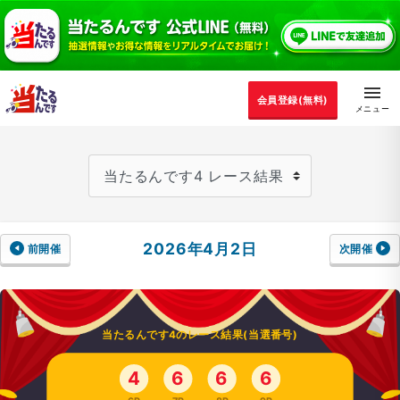
会員登録(無料)
2026年4月2日
前開催
次開催
当たるんです4のレース結果(当選番号)
4
6
6
6