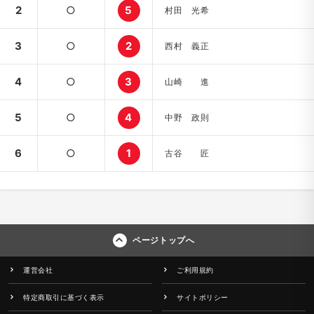
2
○
5
村田 光希
3
○
2
西村 義正
4
○
3
山崎 進
5
○
4
中野 政則
6
○
1
古谷 匠
ページトップへ
運営会社
ご利用規約
特定商取引に基づく表示
サイトポリシー