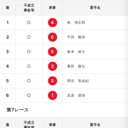
不成立
着
車番
選手名
事故等
1
○
4
角 翔太郎
2
○
6
平田 雅崇
3
○
5
春本 綾斗
4
○
2
番田 隆弘
5
○
3
岡谷 美由紀
6
○
1
且原 朋弥
第7レース
不成立
着
車番
選手名
事故等