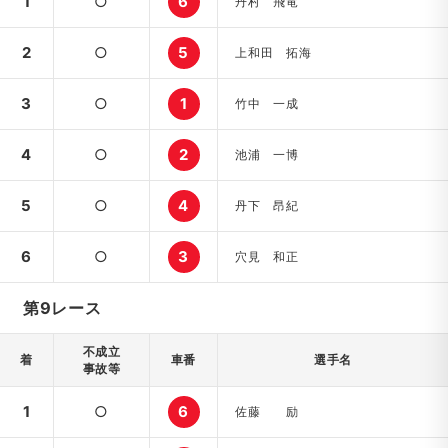
1
○
6
丹村 飛竜
2
○
5
上和田 拓海
3
○
1
竹中 一成
4
○
2
池浦 一博
5
○
4
丹下 昂紀
6
○
3
穴見 和正
第9レース
不成立
着
車番
選手名
事故等
1
○
6
佐藤 励