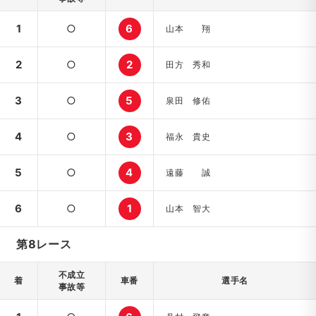
1
○
6
山本 翔
2
○
2
田方 秀和
3
○
5
泉田 修佑
4
○
3
福永 貴史
5
○
4
遠藤 誠
6
○
1
山本 智大
第8レース
不成立
着
車番
選手名
事故等