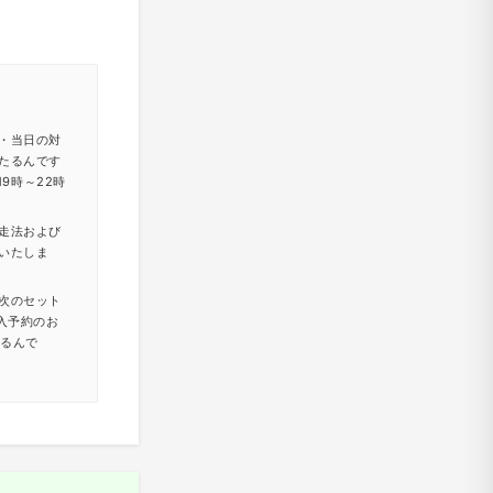
・当日の対
たるんです
9時～22時
走法および
いたしま
次のセット
入予約のお
たるんで