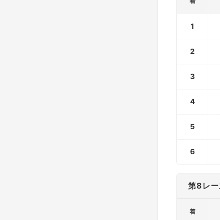
着
1
2
3
4
5
6
第8レー
着