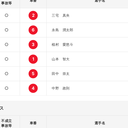
車番
選手名
事故等
○
2
三宅 真央
○
6
永島 潤太郎
○
3
植村 愛悠斗
○
1
山本 智大
○
5
田中 崇太
○
4
中野 政則
ス
不成立
車番
選手名
事故等