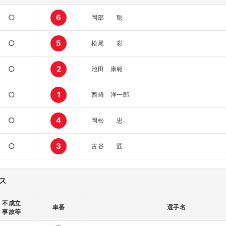
○
6
岡部 聡
○
5
松尾 彩
○
2
池田 康範
○
1
西崎 洋一郎
○
4
岡松 忠
○
3
古谷 匠
ス
不成立
車番
選手名
事故等