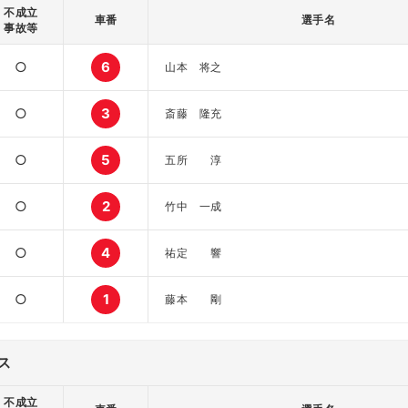
不成立
車番
選手名
事故等
○
6
山本 将之
○
3
斎藤 隆充
○
5
五所 淳
○
2
竹中 一成
○
4
祐定 響
○
1
藤本 剛
ス
不成立