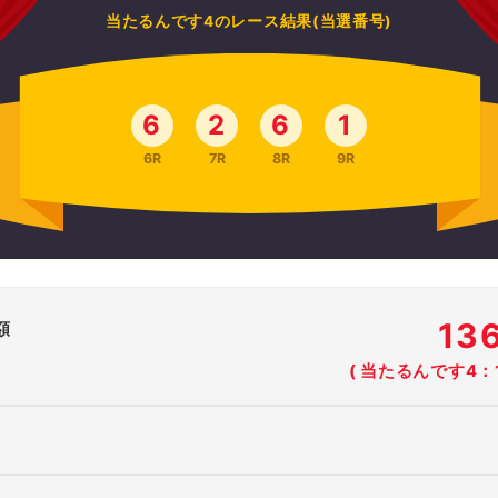
当たるんです4のレース結果(当選番号)
6
2
6
1
6R
7R
8R
9R
13
額
( 当たるんです4：1