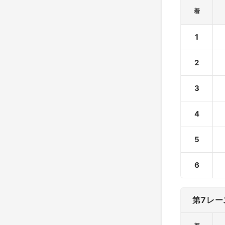
着
1
2
3
4
5
6
第7レー