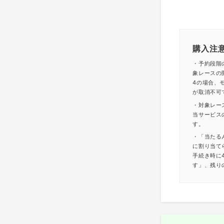
購入注
・予約段階
象レースの
4の場合、モ
が取消不可
・対象レー
当サービス
す。
・「当たる
に割り当て
手続き時に
す」、残り