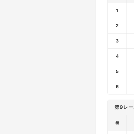
1
2
3
4
5
6
第9レー
着