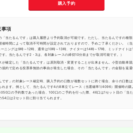
購入予約
意事項
の「当たるんです」は購入履歴より予約取消が可能です。ただし、当たるんですの種類
開催時間によって取消不可時間が設定されておりますので、予めご了承ください。（当
ーニングは9時～12時、通常は10時～13時、ナイターは14時～17時、ミッドナイトは1
です。当たるんです2・3は、各対象レースの締切10分前までが取消可能です。）
スが確定した「当たるんです」は原則取消・変更することが出来ません。小型自動車競
の規約で定める投票券無効の事由が発生した場合、その「当たるんです」の金額を返還
んです」の対象レース確定時、購入予約の口数が複数セットに跨ぐ場合、余りの口数は
られます。例として、当たるんです4の8車立てレース（当選確率1/4096）開催時の購
4050口の予約数であった場合、100口のご予約を行った際、46口は1セット目の「当
の54口は2セット目に割り当てられます。