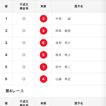
不成立
着
車番
選手名
事故等
1
○
2
中原 誠
2
○
3
田島 敏徳
3
○
6
道智 亮介
4
○
5
根本 将人
5
○
1
田中 竜二
6
○
4
山脇 孝志
第6レース
不成立
着
車番
選手名
事故等