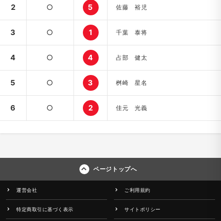
2
○
5
佐藤 裕児
3
○
1
千葉 泰将
4
○
4
占部 健太
5
○
3
桝崎 星名
6
○
2
佳元 光義
ページトップへ
運営会社
ご利用規約
特定商取引に基づく表示
サイトポリシー