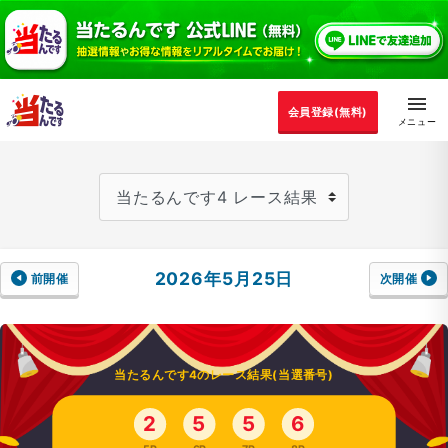
会員登録(無料)
2026年5月25日
前開催
次開催
当たるんです4のレース結果(当選番号)
2
5
5
6