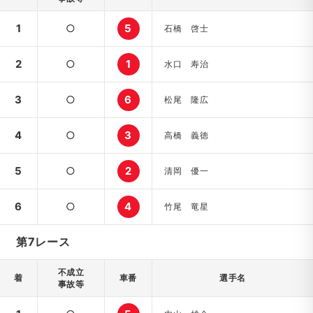
1
○
5
石橋 啓士
2
○
1
水口 寿治
3
○
6
松尾 隆広
4
○
3
高橋 義徳
5
○
2
清岡 優一
6
○
4
竹尾 竜星
第7レース
不成立
着
車番
選手名
事故等