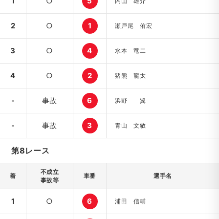
1
○
5
内山 雄介
2
○
1
瀬戸尾 侑宏
3
○
4
水本 竜二
4
○
2
猪熊 龍太
-
事故
6
浜野 翼
-
事故
3
青山 文敏
第8レース
不成立
着
車番
選手名
事故等
1
○
6
浦田 信輔