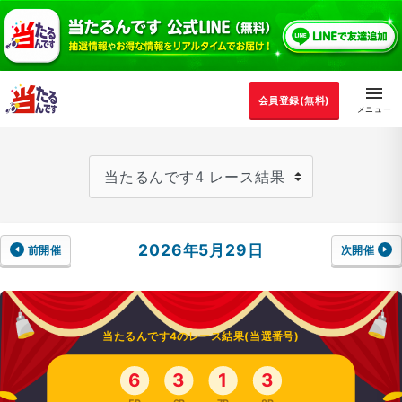
会員登録(無料)
2026年5月29日
前開催
次開催
当たるんです4のレース結果(当選番号)
6
3
1
3