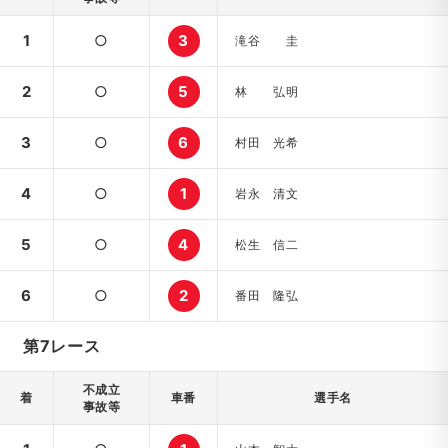
1
○
3
滝谷 圭
2
○
5
林 弘明
3
○
6
村田 光希
4
○
1
岩永 清文
5
○
4
松生 信二
6
○
2
番田 隆弘
第7レース
不成立
着
車番
選手名
事故等