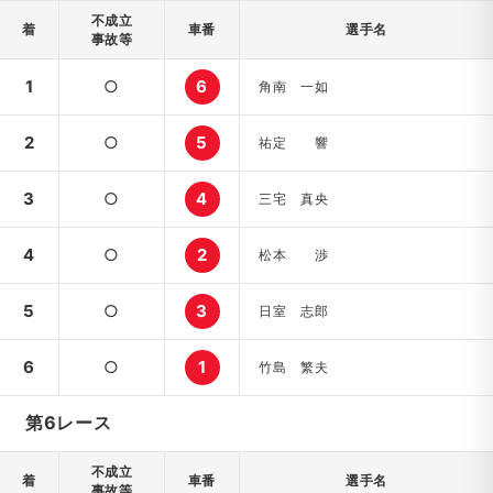
不成立
着
車番
選手名
事故等
1
○
6
角南 一如
2
○
5
祐定 響
3
○
4
三宅 真央
4
○
2
松本 渉
5
○
3
日室 志郎
6
○
1
竹島 繁夫
第6レース
不成立
着
車番
選手名
事故等