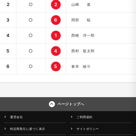
2
○
2
山崎 進
3
○
6
岡部 聡
4
○
1
西崎 洋一郎
5
○
4
西村 龍太郎
6
○
5
春本 綾斗
ページトップへ
運営会社
ご利用規約
特定商取引に基づく表示
サイトポリシー