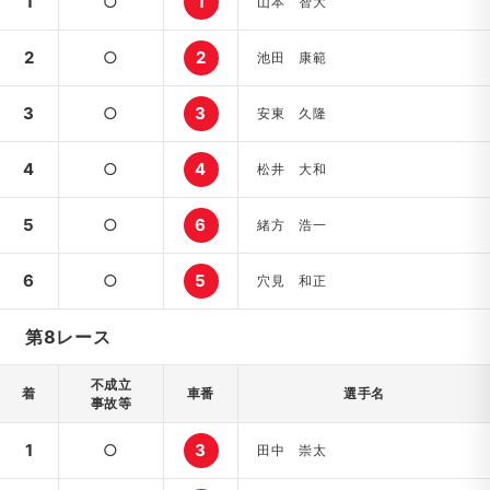
1
○
1
山本 智大
2
○
2
池田 康範
3
○
3
安東 久隆
4
○
4
松井 大和
5
○
6
緒方 浩一
6
○
5
穴見 和正
第8レース
不成立
着
車番
選手名
事故等
1
○
3
田中 崇太