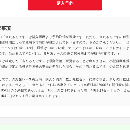
購入予約
意事項
の「当たるんです」は購入履歴より予約取消が可能です。ただし、当たるんですの種類
開催時間によって取消不可時間が設定されておりますので、予めご了承ください。（当
ーニングは9時～12時、通常は10時～13時、ナイターは14時～17時、ミッドナイトは1
です。当たるんです2・3は、各対象レースの締切10分前までが取消可能です。）
スが確定した「当たるんです」は原則取消・変更することが出来ません。小型自動車競
の規約で定める投票券無効の事由が発生した場合、その「当たるんです」の金額を返還
んです」の対象レース確定時、購入予約の口数が複数セットに跨ぐ場合、余りの口数は
られます。例として、当たるんです4の8車立てレース（当選確率1/4096）開催時の購
4050口の予約数であった場合、100口のご予約を行った際、46口は1セット目の「当
の54口は2セット目に割り当てられます。