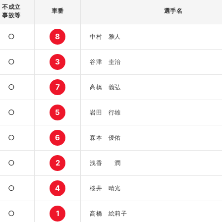
不成立
車番
選手名
事故等
○
8
中村 雅人
○
3
谷津 圭治
○
7
高橋 義弘
○
5
岩田 行雄
○
6
森本 優佑
○
2
浅香 潤
○
4
桜井 晴光
○
1
高橋 絵莉子