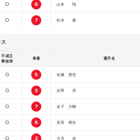
○
6
山本 翔
○
7
松本 康
ース
不成立
車番
選手名
事故等
○
5
佐藤 貴也
○
3
浜野 淳
○
7
金子 大輔
○
6
長田 稚也
○
2
大月 渉