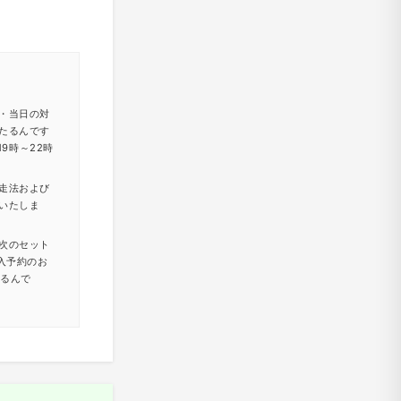
・当日の対
たるんです
9時～22時
走法および
いたしま
次のセット
入予約のお
たるんで