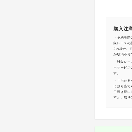
購入注
・予約段階
象レースの
4の場合、モ
が取消不可
・対象レー
当サービス
す。
・「当たる
に割り当て
手続き時に
す」、残り