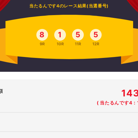
当たるんです4のレース結果(当選番号)
8
1
5
5
9R
10R
11R
12R
14
額
( 当たるんです4：1