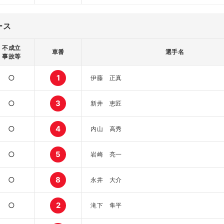
ース
不成立
車番
選手名
事故等
○
1
伊藤 正真
○
3
新井 恵匠
○
4
内山 高秀
○
5
岩崎 亮一
○
8
永井 大介
○
2
滝下 隼平