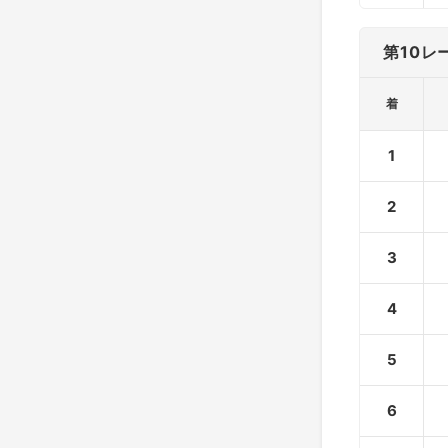
第10レ
着
1
2
3
4
5
6