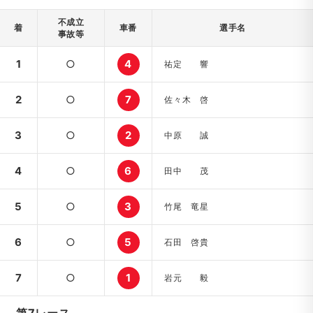
不成立
着
車番
選手名
事故等
1
○
4
祐定 響
2
○
7
佐々木 啓
3
○
2
中原 誠
4
○
6
田中 茂
5
○
3
竹尾 竜星
6
○
5
石田 啓貴
7
○
1
岩元 毅