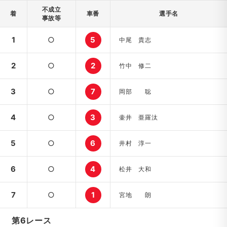
不成立
着
車番
選手名
事故等
1
○
5
中尾 貴志
2
○
2
竹中 修二
3
○
7
岡部 聡
4
○
3
壷井 亜羅汰
5
○
6
井村 淳一
6
○
4
松井 大和
7
○
1
宮地 朗
第6レース