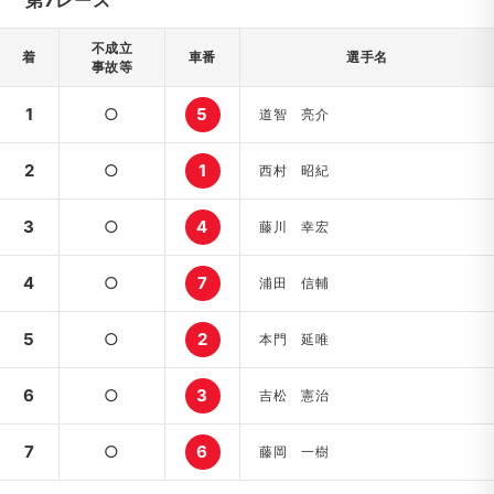
第7レース
不成立
着
車番
選手名
事故等
1
○
5
道智 亮介
2
○
1
西村 昭紀
3
○
4
藤川 幸宏
4
○
7
浦田 信輔
5
○
2
本門 延唯
6
○
3
吉松 憲治
7
○
6
藤岡 一樹