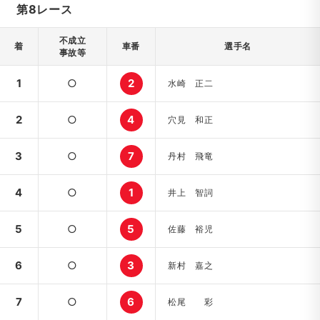
第8レース
不成立
着
車番
選手名
事故等
1
○
2
水崎 正二
2
○
4
穴見 和正
3
○
7
丹村 飛竜
4
○
1
井上 智詞
5
○
5
佐藤 裕児
6
○
3
新村 嘉之
7
○
6
松尾 彩