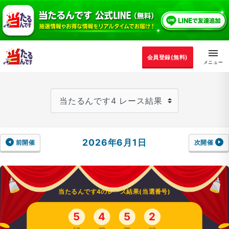
会員登録(無料)
2026年6月1日
前開催
次開催
当たるんです4のレース結果(当選番号)
5
4
5
2