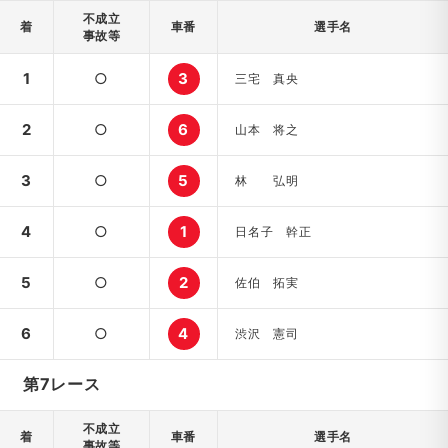
不成立
着
車番
選手名
事故等
1
○
3
三宅 真央
2
○
6
山本 将之
3
○
5
林 弘明
4
○
1
日名子 幹正
5
○
2
佐伯 拓実
6
○
4
渋沢 憲司
第7レース
不成立
着
車番
選手名
事故等