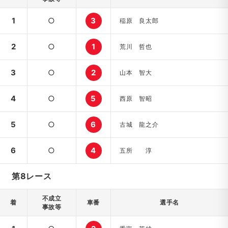
1
○
3
稲原 良太郎
2
○
1
荒川 哲也
3
○
2
山本 智大
4
○
5
西原 智昭
5
○
6
古城 龍之介
6
○
4
五所 淳
第8レース
不成立
着
車番
選手名
事故等