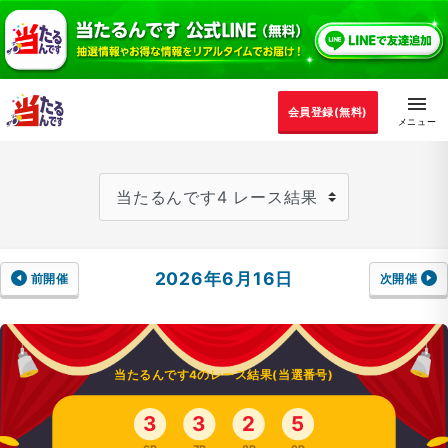
会員登録(無料)
2026年6月16日
前開催
次開催
当たるんです4のレース結果(当選番号)
3
3
2
5