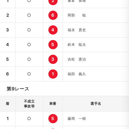
1
○
2
重富 英雄
2
○
6
岡部 聡
3
○
4
福永 貴史
4
○
5
鈴木 聡太
5
○
3
吉松 憲治
6
○
1
福田 義久
第9レース
不成立
着
車番
選手名
事故等
1
○
5
藤岡 一樹