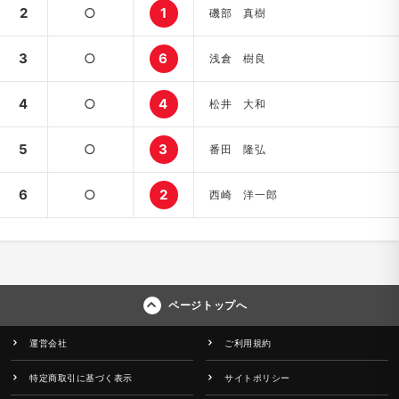
2
○
1
磯部 真樹
3
○
6
浅倉 樹良
4
○
4
松井 大和
5
○
3
番田 隆弘
6
○
2
西崎 洋一郎
ページトップへ
運営会社
ご利用規約
特定商取引に基づく表示
サイトポリシー