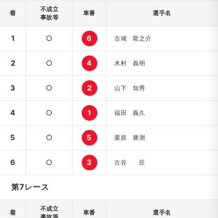
不成立
着
車番
選手名
事故等
1
○
6
古城 龍之介
2
○
4
木村 義明
3
○
2
山下 知秀
4
○
1
福田 義久
5
○
5
栗原 勝測
6
○
3
古谷 匠
第7レース
不成立
着
車番
選手名
事故等