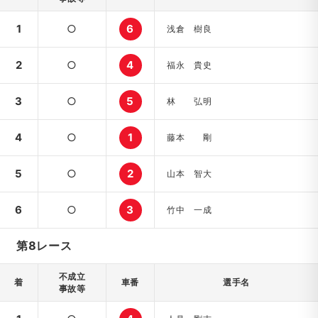
1
○
6
浅倉 樹良
2
○
4
福永 貴史
3
○
5
林 弘明
4
○
1
藤本 剛
5
○
2
山本 智大
6
○
3
竹中 一成
第8レース
不成立
着
車番
選手名
事故等