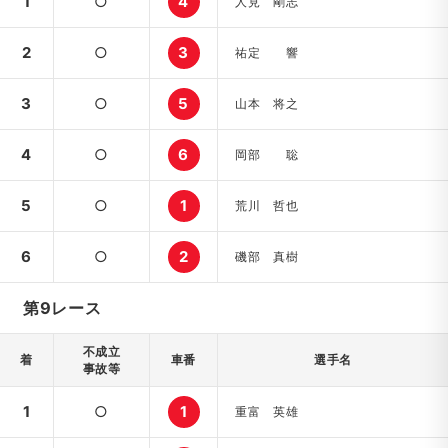
1
○
4
人見 剛志
2
○
3
祐定 響
3
○
5
山本 将之
4
○
6
岡部 聡
5
○
1
荒川 哲也
6
○
2
磯部 真樹
第9レース
不成立
着
車番
選手名
事故等
1
○
1
重富 英雄