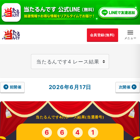
会員登録(無料)
2026年6月17日
前開催
次開催
当たるんです4のレース結果(当選番号)
6
6
4
1