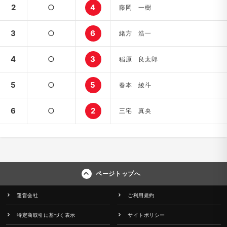
2
○
4
藤岡 一樹
3
○
6
緒方 浩一
4
○
3
稲原 良太郎
5
○
5
春本 綾斗
6
○
2
三宅 真央
ページトップへ
運営会社
ご利用規約
特定商取引に基づく表示
サイトポリシー