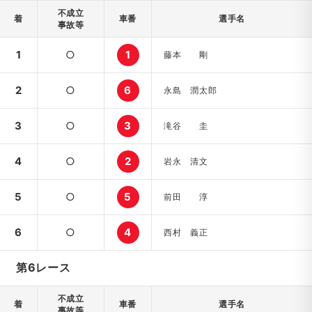
不成立
着
車番
選手名
事故等
1
○
1
藤本 剛
2
○
6
永島 潤太郎
3
○
3
滝谷 圭
4
○
2
岩永 清文
5
○
5
前田 淳
6
○
4
西村 義正
第6レース
不成立
着
車番
選手名
事故等