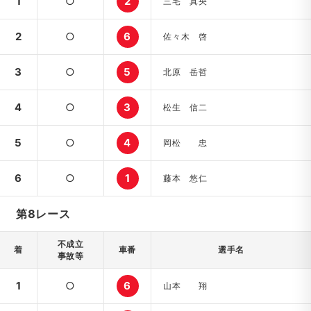
1
○
2
三宅 真央
2
○
6
佐々木 啓
3
○
5
北原 岳哲
4
○
3
松生 信二
5
○
4
岡松 忠
6
○
1
藤本 悠仁
第8レース
不成立
着
車番
選手名
事故等
1
○
6
山本 翔