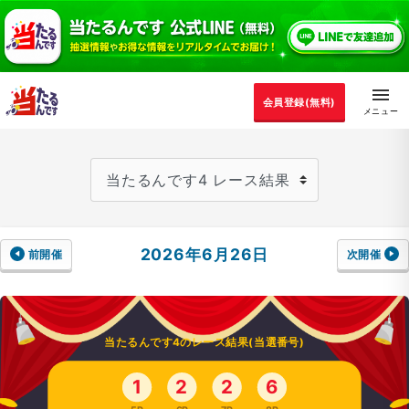
会員登録(無料)
2026年6月26日
前開催
次開催
当たるんです4のレース結果(当選番号)
1
2
2
6