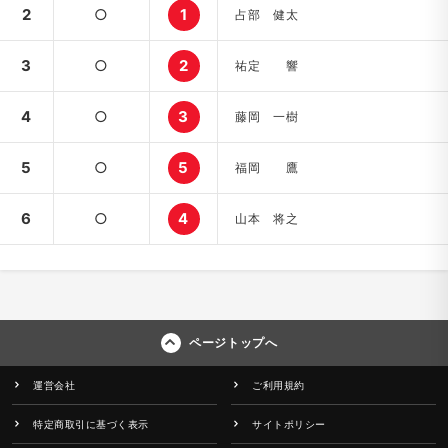
2
○
1
占部 健太
3
○
2
祐定 響
4
○
3
藤岡 一樹
5
○
5
福岡 鷹
6
○
4
山本 将之
ページトップへ
運営会社
ご利用規約
特定商取引に基づく表示
サイトポリシー