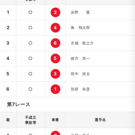
1
○
2
浜野 翼
2
○
4
角 翔太郎
3
○
6
古城 龍之介
4
○
5
緒方 浩一
5
○
3
田中 崇太
6
○
1
別府 末彦
第7レース
不成立
着
車番
選手名
事故等