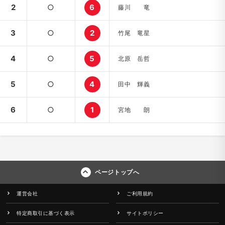
2
○
6
藤川 竜
3
○
2
竹尾 竜星
4
○
5
北原 岳哲
5
○
4
田中 輝義
6
○
1
宮地 朗
ページトップへ
運営会社
ご利用規約
特定商取引に基づく表示
サイトポリシー