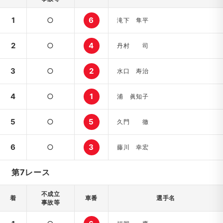
1
○
6
滝下 隼平
2
○
4
丹村 司
3
○
2
水口 寿治
4
○
1
浦 眞知子
5
○
5
久門 徹
6
○
3
藤川 幸宏
第7レース
不成立
着
車番
選手名
事故等