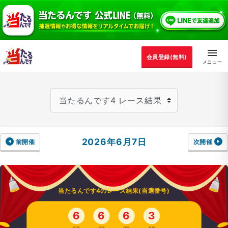
会員登録(無料)
2026年6月7日
前開催
次開催
当たるんです4のレース結果(当選番号)
6
6
6
3