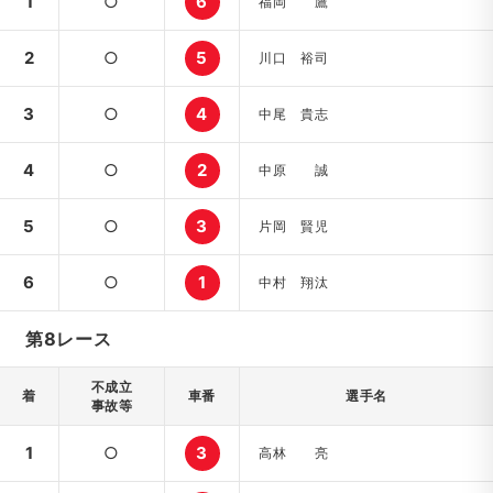
1
○
6
福岡 鷹
2
○
5
川口 裕司
3
○
4
中尾 貴志
4
○
2
中原 誠
5
○
3
片岡 賢児
6
○
1
中村 翔汰
第8レース
不成立
着
車番
選手名
事故等
1
○
3
高林 亮