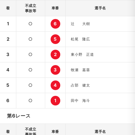
不成立
着
車番
選手名
事故等
1
○
6
辻 大樹
2
○
5
松尾 隆広
3
○
2
東小野 正道
4
○
3
牧瀬 嘉葵
5
○
4
占部 健太
6
○
1
田中 海斗
第6レース
不成立
着
車番
選手名
事故等