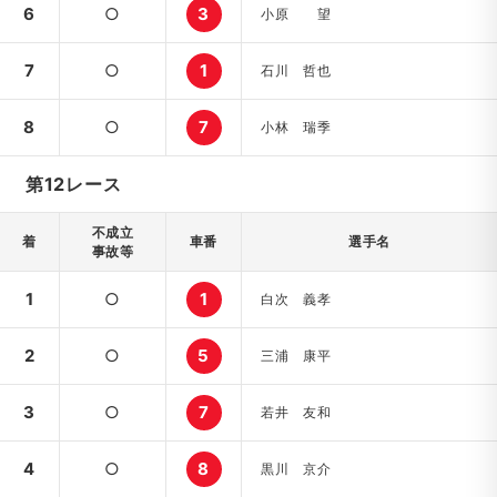
6
○
3
小原 望
7
○
1
石川 哲也
8
○
7
小林 瑞季
第12レース
不成立
着
車番
選手名
事故等
1
○
1
白次 義孝
2
○
5
三浦 康平
3
○
7
若井 友和
4
○
8
黒川 京介