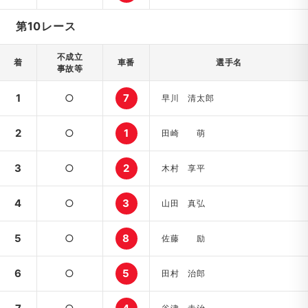
第10レース
不成立
着
車番
選手名
事故等
1
○
7
早川 清太郎
2
○
1
田崎 萌
3
○
2
木村 享平
4
○
3
山田 真弘
5
○
8
佐藤 励
6
○
5
田村 治郎