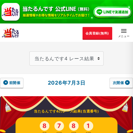
会員登録(無料)
2026年7月3日
前開催
次開催
当たるんです4のレース結果(当選番号)
8
7
8
1