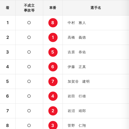
不成立
着
車番
選手名
事故等
1
○
8
中村 雅人
2
○
1
高橋 義徳
3
○
5
吉原 恭佑
4
○
6
伊藤 正真
5
○
7
加賀谷 建明
6
○
4
岩田 行雄
7
○
2
岩沼 靖郎
8
○
3
菅野 仁翔