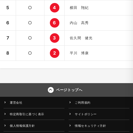
5
○
4
横田 翔紀
6
○
6
内山 高秀
7
○
3
佐久間 健光
8
○
2
平川 博康
ページトップへ
運営会社
ご利用規約
特定商取引に基づく表示
サイトポリシー
個人情報保護方針
情報セキュリティ方針