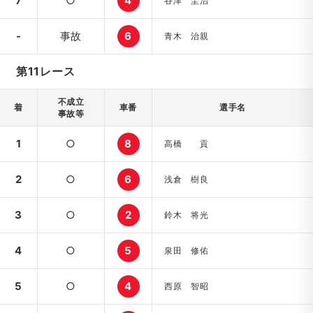
7
○
4
谷津 圭治
-
事故
6
青木 治親
第11レース
不成立
着
車番
選手名
事故等
1
○
8
高橋 貢
2
○
6
浅倉 樹良
3
○
2
鈴木 将光
4
○
5
泉田 修佑
5
○
4
西原 智昭