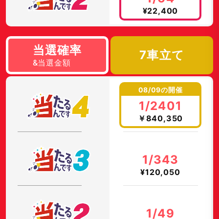
¥22,400
当選確率
7車立て
&当選金額
08/09の開催
1/2401
￥840,350
08/09の開催
1/343
¥120,050
08/09の開催
1/49