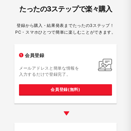
たったの3ステップで楽々購入
登録から購入・結果発表までたったの3ステップ！
PC・スマホひとつで簡単に楽しむことができます。
会員登録
1
メールアドレスと簡単な情報を
入力するだけで登録完了。
会員登録(無料)