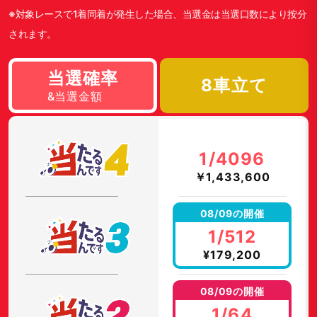
※対象レースで1着同着が発生した場合、当選金は当選口数により按分
されます。
当選確率
8車立て
&当選金額
08/09の開催
1/4096
￥1,433,600
08/09の開催
1/512
¥179,200
08/09の開催
1/64