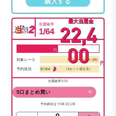
購入する
最大当選金
当選確率
22,4
1/64
1口：
500
円
00
対象レース
川口オート(1R-2R)
円
予約状況
37/64
（5セット成立済）
当選確率
1/13
5口まとめ買い
予約締切まで
08:22:28