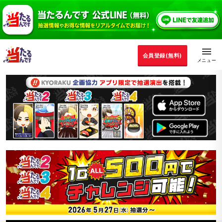
会員登録(無料)