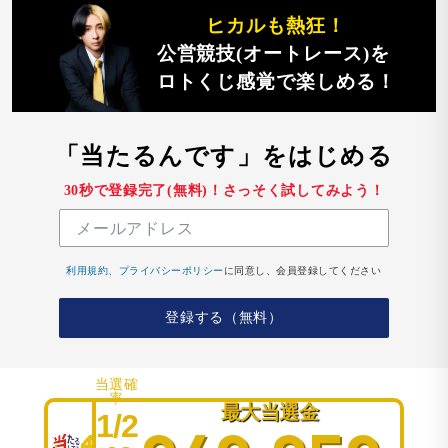
ヒカルも熱狂！
公営競技(オートレース)を
ロトくじ感覚で楽しめる！
「当たるんです」をはじめる
30秒で登録完了(無料)！さっそく試してみよう！
利用規約、
プライバシーポリシー
に同意し、会員登録してください
登録する（無料）
当選確
率
最大当選金
1/2