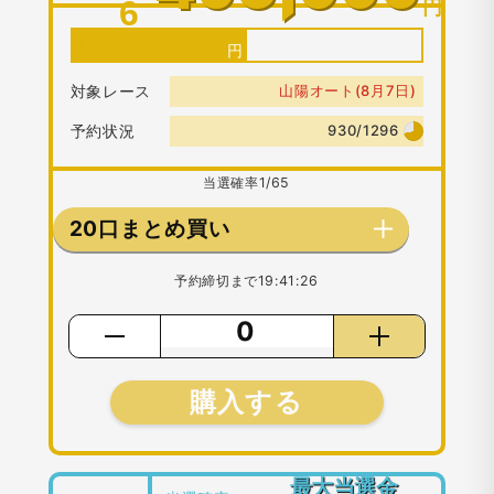
6
円
1口：
500
円
対象レース
山陽オート(8月7日)
予約状況
930/1296
当選確率
1/65
20口まとめ買い
予約締切まで
19:41:26
購入する
最大当選金