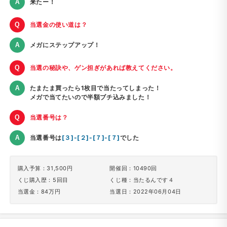
来たー！
当選金の使い道は？
メガにステップアップ！
当選の秘訣や、ゲン担ぎがあれば教えてください。
たまたま買ったら1枚目で当たってしまった！
メガで当てたいので半額ブチ込みました！
当選番号は？
当選番号は
[３]-[２]-[７]-[７]
でした
購入予算：31,500円
開催回：10490回
くじ購入歴：5回目
くじ種：当たるんです４
当選金：84万円
当選日：2022年06月04日