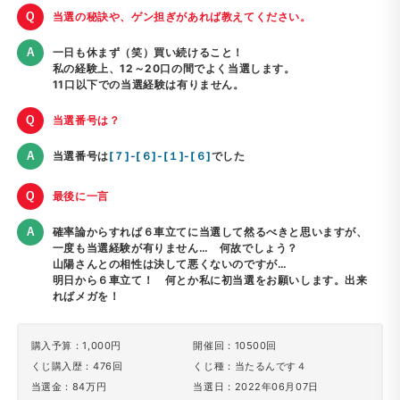
当選の秘訣や、ゲン担ぎがあれば教えてください。
一日も休まず（笑）買い続けること！
私の経験上、12～20口の間でよく当選します。
11口以下での当選経験は有りません。
当選番号は？
当選番号は
[７]-[６]-[１]-[６]
でした
最後に一言
確率論からすれば６車立てに当選して然るべきと思いますが、
一度も当選経験が有りません… 何故でしょう？
山陽さんとの相性は決して悪くないのですが…
明日から６車立て！ 何とか私に初当選をお願いします。出来
ればメガを！
購入予算：1,000円
開催回：10500回
くじ購入歴：476回
くじ種：当たるんです４
当選金：84万円
当選日：2022年06月07日