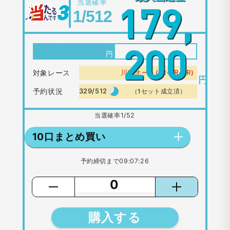
当選確率
179,
1/512
1口：
500
円
200
対象レース
川口オート(1R-2R-3R)
円
予約状況
329/512
（1セット成立済）
当選確率
1/52
10口まとめ買い
予約締切まで
09:07:26
購入する