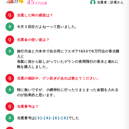
45
当選者：
訪看
さん
万円当選
当選した時の感想は？
今月２回目だよねーって思いました。
当選金の使い道は？
旅行代金と六本木で自分用にフエギア1833で6万円位の香水購
入と
母親に前から欲しがっていたゲランの夜間飛行の香水と連れに
靴を購入しました。
当選の秘訣や、ゲン担ぎがあれば教えてください。
特に無いですが、小網神社に行ったりまとまった金額を入れる
のが効果的と思います。
当選番号は？
当選番号は
[３]-[６]-[６]-[６]
でした