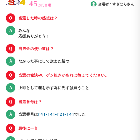
45
当選者：
すぎむら
さん
万円当選
当選した時の感想は？
みんな
応援ありがとう！
当選金の使い道は？
なかった事にして次また勝つ
当選の秘訣や、ゲン担ぎがあれば教えてください。
上司として範を示す為に先ずは買うこと
当選番号は？
当選番号は
[４]-[４]-[２]-[４]
でした
最後に一言