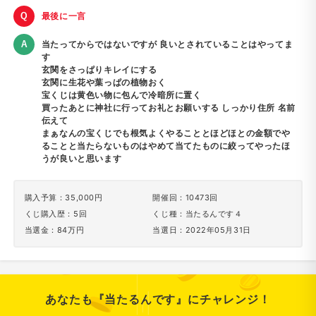
最後に一言
当たってからではないですが 良いとされていることはやってま
す
玄関をさっぱりキレイにする
玄関に生花や葉っぱの植物おく
宝くじは黄色い物に包んで冷暗所に置く
買ったあとに神社に行ってお礼とお願いする しっかり住所 名前
伝えて
まぁなんの宝くじでも根気よくやることとほどほとの金額でや
ることと当たらないものはやめて当てたものに絞ってやったほ
うが良いと思います
購入予算：35,000円
開催回：10473回
くじ購入歴：5回
くじ種：当たるんです４
当選金：84万円
当選日：2022年05月31日
あなたも『当たるんです』にチャレンジ！