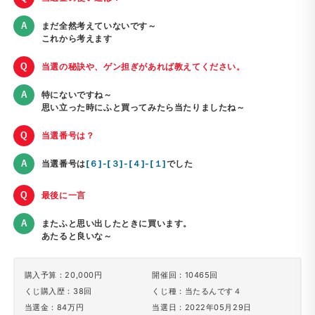
まだ全然考えていないです～
これから考えます
当選の秘訣や、ゲン担ぎがあれば教えてください。
特にないですね～
思い立った時にふと買ってみたら当たりましたね～
当選番号は？
当選番号は
[６]-[３]-[４]-[１]
でした
最後に一言
またふと思い出したときに買います。
あたると良いな～
購入予算：20,000円
開催回：10465回
くじ購入歴：38回
くじ種：当たるんです４
当選金：84万円
当選日：2022年05月29日