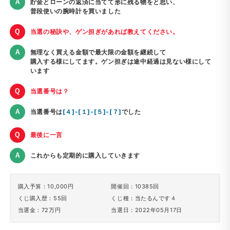
貯金とローンの返済に当てて形に残る物をと思い、
普段使いの腕時計を買いました
当選の秘訣や、ゲン担ぎがあれば教えてください。
無理なく買える金額で最大限の金額を継続して
購入する様にしてます。ゲン担ぎは途中経過は見ない様にして
います
当選番号は？
当選番号は
[４]-[１]-[５]-[７]
でした
最後に一言
これからも定期的に購入していきます
購入予算：10,000円
開催回：10385回
くじ購入歴：55回
くじ種：当たるんです４
当選金：72万円
当選日：2022年05月17日