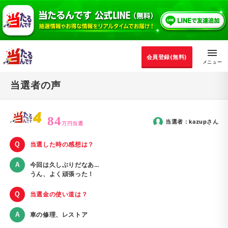
会員登録(無料)
当選者の声
84
当選者：
kazup
さん
万円当選
当選した時の感想は？
今回は久しぶりだなあ…
うん、よく頑張った！
当選金の使い道は？
車の修理、レストア