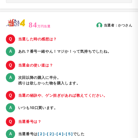
84
当選者：
かつ
さん
万円当選
当選した時の感想は？
あれ？番号一緒やん！マジか！って気持ちでしたね。
当選金の使い道は？
次回以降の購入に半分。
残りは欲しかった物を購入します。
当選の秘訣や、ゲン担ぎがあれば教えてください。
いつも10口買います。
当選番号は？
当選番号は
[２]-[２]-[４]-[５]
でした