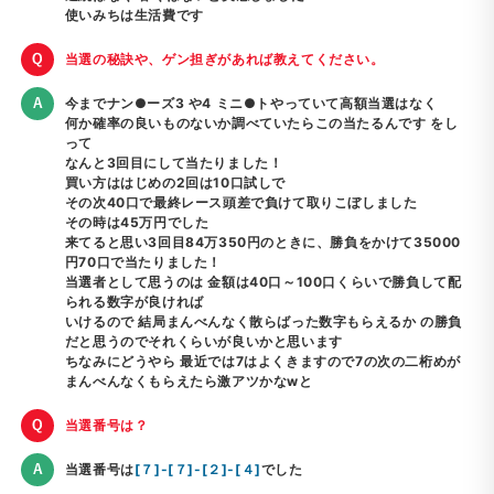
使いみちは生活費です
当選の秘訣や、ゲン担ぎがあれば教えてください。
今までナン●ーズ3 や4 ミニ●トやっていて高額当選はなく
何か確率の良いものないか調べていたらこの当たるんです をし
って
なんと3回目にして当たりました！
買い方ははじめの2回は10口試しで
その次40口で最終レース頭差で負けて取りこぼしました
その時は45万円でした
来てると思い3回目84万350円のときに、勝負をかけて35000
円70口で当たりました！
当選者として思うのは 金額は40口～100口くらいで勝負して配
られる数字が良ければ
いけるので 結局まんべんなく散らばった数字もらえるか の勝負
だと思うのでそれくらいが良いかと思います
ちなみにどうやら 最近では7はよくきますので7の次の二桁めが
まんべんなくもらえたら激アツかなwと
当選番号は？
当選番号は
[７]-[７]-[２]-[４]
でした