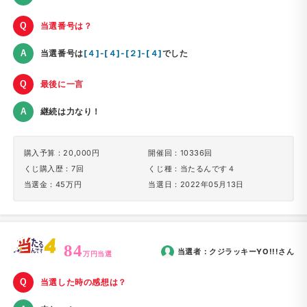
当選番号は？
当選番号は
[４]-[４]-[２]-[４]
でした
最後に一言
継続は力なり！
購入予算：20,000円
開催回：10336回
くじ購入歴：7回
くじ種：当たるんです４
当選金：45万円
当選日：2022年05月13日
84
当選者：
クジラッキーYO!!!
さん
万円当選
当選した時の感想は？