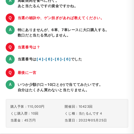
高級焼肉を食べに行く。
あと当たるんですの資金ですかね。
当選の秘訣や、ゲン担ぎがあれば教えてください。
特にありませんが、6車、7車レースに大口購入する。
数口だと当たる気がしません。
当選番号は？
当選番号は
[４]-[６]-[６]-[６]
でした
最後に一言
いつか少額(1口～10口とか)で当ててみたいです。
自分はたくさん買わないと当たりません。
購入予算：110,000円
開催回：10423回
くじ購入歴：10回
くじ種：当たるんです４
当選金：45万円
当選日：2022年05月25日