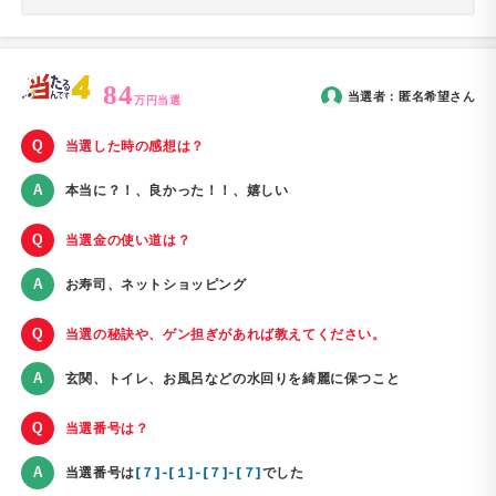
84
当選者：
匿名希望
さん
万円当選
当選した時の感想は？
本当に？！、良かった！！、嬉しい
当選金の使い道は？
お寿司、ネットショッピング
当選の秘訣や、ゲン担ぎがあれば教えてください。
玄関、トイレ、お風呂などの水回りを綺麗に保つこと
当選番号は？
当選番号は
[７]-[１]-[７]-[７]
でした