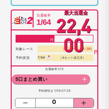
最大当選金
当選確率
22,4
1/64
1口：
500
円
00
対象レース
川口オート(1R-2R)
円
予約状況
7/64
（4セット成立済）
当選確率
1/13
5口まとめ買い
予約締切まで
09:07:26