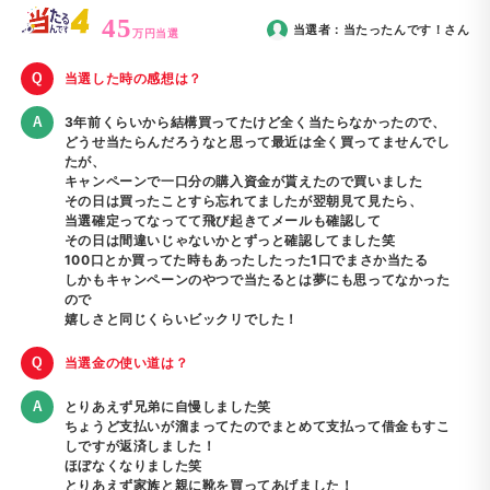
45
当選者：
当たったんです！
さん
万円当選
当選した時の感想は？
3年前くらいから結構買ってたけど全く当たらなかったので、
どうせ当たらんだろうなと思って最近は全く買ってませんでし
たが、
キャンペーンで一口分の購入資金が貰えたので買いました
その日は買ったことすら忘れてましたが翌朝見て見たら、
当選確定ってなってて飛び起きてメールも確認して
その日は間違いじゃないかとずっと確認してました笑
100口とか買ってた時もあったしたった1口でまさか当たる
しかもキャンペーンのやつで当たるとは夢にも思ってなかった
ので
嬉しさと同じくらいビックリでした！
当選金の使い道は？
とりあえず兄弟に自慢しました笑
ちょうど支払いが溜まってたのでまとめて支払って借金もすこ
しですが返済しました！
ほぼなくなりました笑
とりあえず家族と親に靴を買ってあげました！