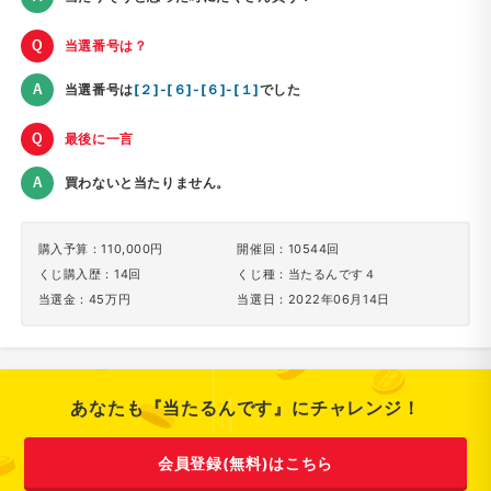
当選番号は？
当選番号は
[２]-[６]-[６]-[１]
でした
最後に一言
買わないと当たりません。
購入予算：110,000円
開催回：10544回
くじ購入歴：14回
くじ種：当たるんです４
当選金：45万円
当選日：2022年06月14日
あなたも『当たるんです』にチャレンジ！
会員登録(無料)はこちら