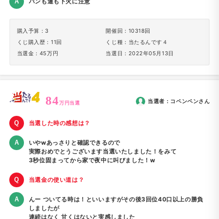
パンも運も下火に注意
購入予算：3
開催回：10318回
くじ購入歴：11回
くじ種：当たるんです４
当選金：45万円
当選日：2022年05月13日
84
当選者：
コペンペン
さん
万円当選
当選した時の感想は？
いやwあっさりと確認できるので
実際おめでとうございます当選いたしました！をみて
3秒位固まってから家で夜中に叫びました！w
当選金の使い道は？
んー ついてる時は！といいますがその後3回位40口以上の勝負
しましたが
連続はなく 甘くはないと実感しました