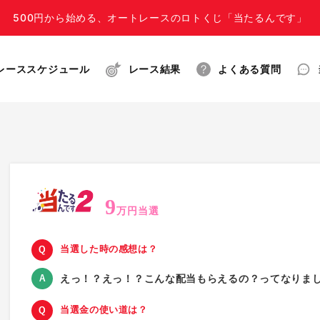
500円から始める、オートレースのロトくじ「当たるんです」
レーススケジュール
レース結果
よくある質問
9
万円当選
当選した時の感想は？
えっ！？えっ！？こんな配当もらえるの？ってなりま
当選金の使い道は？