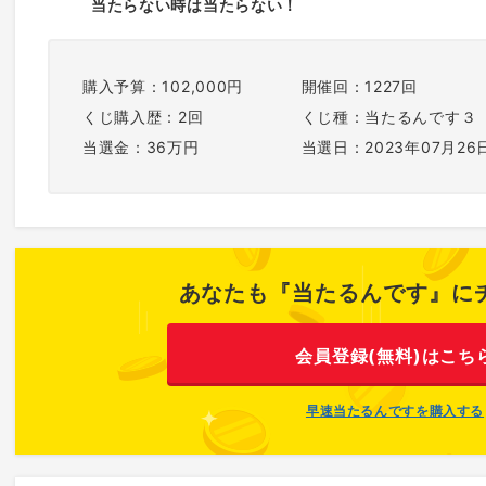
当たらない時は当たらない！
購入予算：102,000円
開催回：1227回
くじ購入歴：2回
くじ種：当たるんです３
当選金：36万円
当選日：2023年07月26
あなたも『当たるんです』に
会員登録(無料)はこち
早速当たるんですを購入する