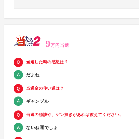
9
万円当選
当選した時の感想は？
だよね
当選金の使い道は？
ギャンブル
当選の秘訣や、ゲン担ぎがあれば教えてください。
ないね運でしょ