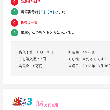
当選番号は？
当選番号は
[７]-[８]
でした
最後に一言
確率なんで当たるときはあたるよ
購入予算：10,000円
開催回：4670回
くじ購入歴：6回
くじ種：当たるんです２
当選金：9万円
当選日：2023年08月06
36
万円当選