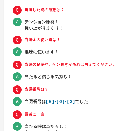
当選した時の感想は？
テンション爆発！
舞い上がりまくり！
当選金の使い道は？
趣味に使います！
当選の秘訣や、ゲン担ぎがあれば教えてください。
当たると信じる気持ち！
当選番号は？
当選番号は
[８]-[６]-[２]
でした
最後に一言
当たる時は当たるし！