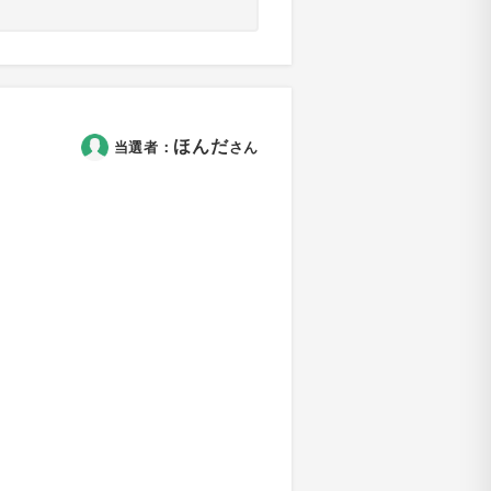
ほんだ
当選者：
さん