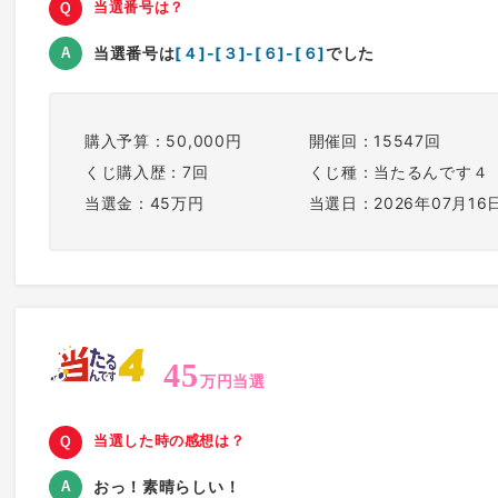
当選番号は？
当選番号は
[４]-[３]-[６]-[６]
でした
購入予算：50,000円
開催回：15547回
くじ購入歴：7回
くじ種：当たるんです４
当選金：45万円
当選日：2026年07月16
45
万円当選
当選した時の感想は？
おっ！素晴らしい！