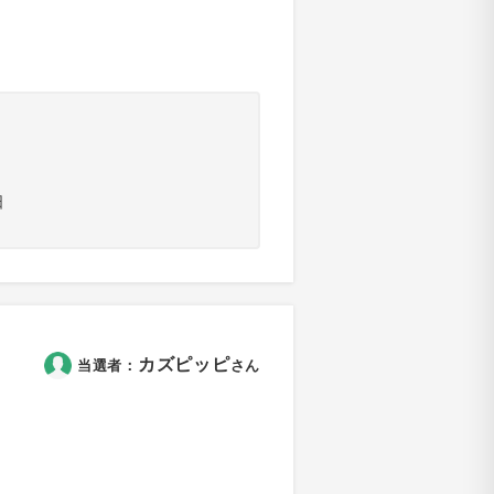
日
カズピッピ
当選者：
さん