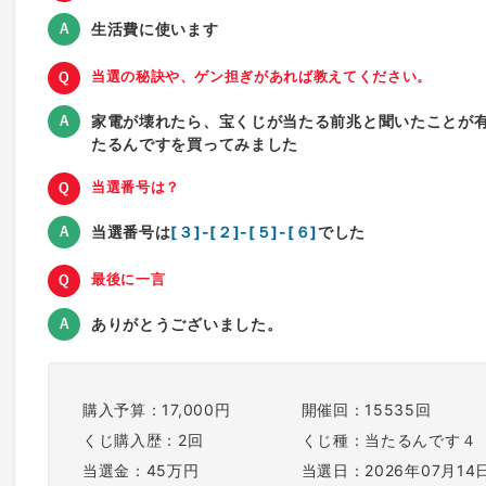
生活費に使います
当選の秘訣や、ゲン担ぎがあれば教えてください。
家電が壊れたら、宝くじが当たる前兆と聞いたことが
たるんですを買ってみました
当選番号は？
当選番号は
[３]-[２]-[５]-[６]
でした
最後に一言
ありがとうございました。
購入予算：17,000円
開催回：15535回
くじ購入歴：2回
くじ種：当たるんです４
当選金：45万円
当選日：2026年07月14