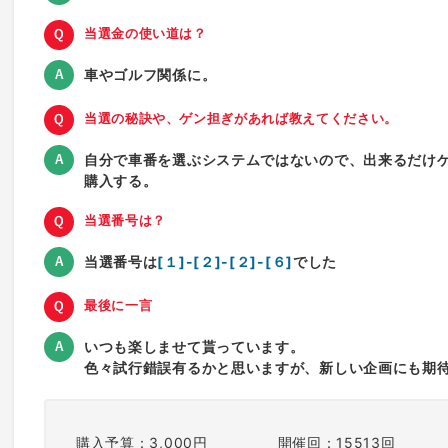
当選金の使い道は？
車やゴルフ関係に。
当選の秘訣や、ゲン担ぎがあれば教えてください。
自分で車番を選ぶシステムではないので、出来るだけ
購入する。
当選番号は？
当選番号は
[１]-[２]-[２]-[６]
でした
最後に一言
いつも楽しませて貰っています。
色々試行錯誤有るかと思いますが、新しい企画にも期
購入予算：3,000円
開催回：15513回