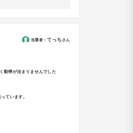
てっち
当選者：
さん
らく動悸が治まりませんでした
思っています。