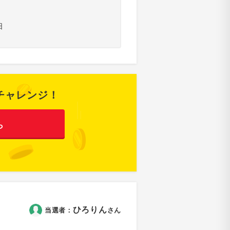
日
チャレンジ！
ら
ひろりん
当選者：
さん