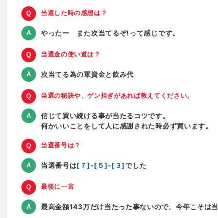
当選した時の感想は？
やったー また次当てるぞ!って感じです。
当選金の使い道は？
次当てる為の軍資金と飲み代
当選の秘訣や、ゲン担ぎがあれば教えてください。
信じて買い続ける事が当たるコツです。
何かいいことをして人に感謝された時必ず買います。
当選番号は？
当選番号は
[７]-[５]-[３]
でした
最後に一言
最高金額143万だけ当たった事ないので、今年こそは