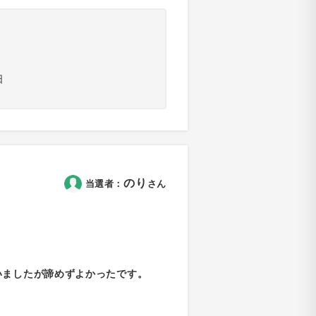
日
のり
当選者：
さん
いましたが諦めずよかったです。