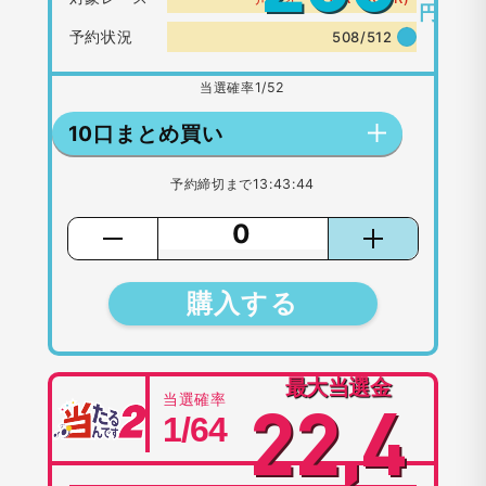
円
予約状況
508/512
当選確率
1/52
10口まとめ買い
予約締切まで
13:43:44
購入する
最大当選金
当選確率
22,4
1/64