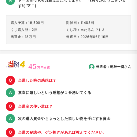
トータルで100万超え当たってます(*^^*)ありがとうございま
す!(´▽｀)
購入予算：19,500円
開催回：11488回
くじ購入歴：2回
くじ種：当たるんです３
当選金：18万円
当選日：2026年06月19日
45
当選者：
乾坤一擲
さん
万円当選
当選した時の感想は？
素直に嬉しいという感想が１番湧いてくる
当選金の使い道は？
次の購入資金やちょっとした欲しい物を手にする資金
当選の秘訣や、ゲン担ぎがあれば教えてください。