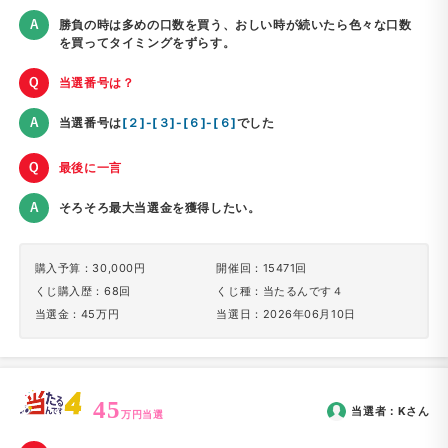
勝負の時は多めの口数を買う、おしい時が続いたら色々な口数
を買ってタイミングをずらす。
当選番号は？
当選番号は
[２]-[３]-[６]-[６]
でした
最後に一言
そろそろ最大当選金を獲得したい。
購入予算：30,000円
開催回：15471回
くじ購入歴：68回
くじ種：当たるんです４
当選金：45万円
当選日：2026年06月10日
45
当選者：
K
さん
万円当選