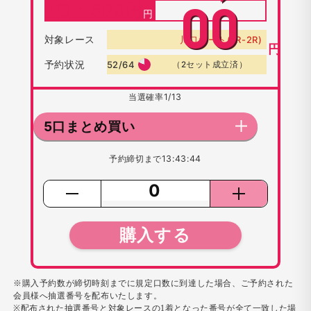
1口：
500
円
00
対象レース
川口オート(1R-2R)
円
予約状況
52/64
（2セット成立済）
当選確率
1/13
5口まとめ買い
予約締切まで
13:43:44
購入する
※購入予約数が締切時刻までに規定口数に到達した場合、ご予約された
会員様へ抽選番号を配布いたします。
※配布された抽選番号と対象レースの1着となった番号が全て一致した場