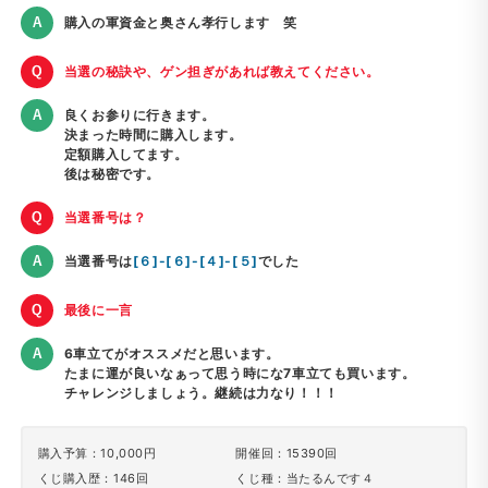
購入の軍資金と奥さん孝行します 笑
当選の秘訣や、ゲン担ぎがあれば教えてください。
良くお参りに行きます。
決まった時間に購入します。
定額購入してます。
後は秘密です。
当選番号は？
当選番号は
[６]-[６]-[４]-[５]
でした
最後に一言
6車立てがオススメだと思います。
たまに運が良いなぁって思う時にな7車立ても買います。
チャレンジしましょう。継続は力なり！！！
購入予算：10,000円
開催回：15390回
くじ購入歴：146回
くじ種：当たるんです４