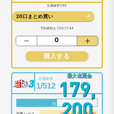
当選確率
1/65
20口まとめ買い
予約締切まで
00:17:44
購入する
最大当選金
当選確率
179,
1/512
1口：
500
円
200
対象レース
川口オート(1R-2R-3R)