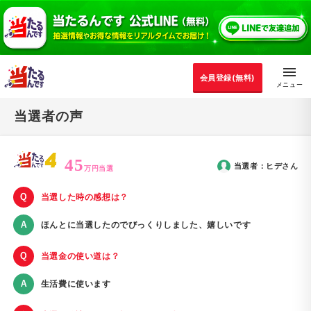
会員登録(無料)
当選者の声
45
当選者：
ヒデ
さん
万円当選
当選した時の感想は？
ほんとに当選したのでびっくりしました、嬉しいです
当選金の使い道は？
生活費に使います