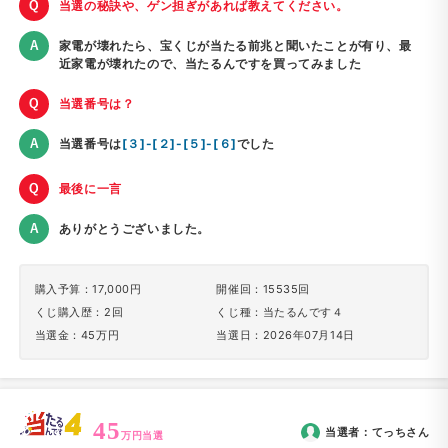
当選の秘訣や、ゲン担ぎがあれば教えてください。
家電が壊れたら、宝くじが当たる前兆と聞いたことが有り、最
近家電が壊れたので、当たるんですを買ってみました
当選番号は？
当選番号は
[３]-[２]-[５]-[６]
でした
最後に一言
ありがとうございました。
購入予算：17,000円
開催回：15535回
くじ購入歴：2回
くじ種：当たるんです４
当選金：45万円
当選日：2026年07月14日
45
当選者：
てっち
さん
万円当選