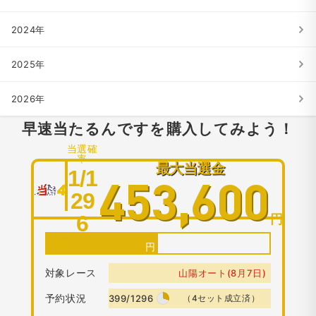
2024年
2025年
2026年
早速当たるんですを購入してみよう！
当選確
率
最大当選金
1/1
453,600
29
6
円
1口：
500
円
対象レース
山陽オート(8月7日)
予約状況
399/1296
（4セット成立済）