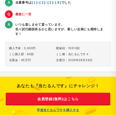
当選番号は
[１]-[２]-[２]-[６]
でした
最後に一言
いつも楽しませて貰っています。
色々試行錯誤有るかと思いますが、新しい企画にも期待しま
す！
購入予算：3,000円
開催回：15513回
くじ購入歴：80回
くじ種：当たるんです４
当選金：45万円
当選日：2026年06月26日
あなたも『当たるんです』にチャレンジ！
会員登録(無料)はこちら
早速当たるんですを購入する