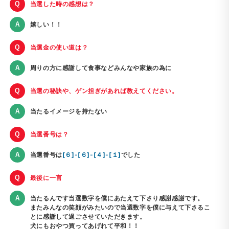
当選した時の感想は？
嬉しい！！
当選金の使い道は？
周りの方に感謝して食事などみんなや家族の為に
当選の秘訣や、ゲン担ぎがあれば教えてください。
当たるイメージを持たない
当選番号は？
当選番号は
[６]-[６]-[４]-[１]
でした
最後に一言
当たるんです当選数字を僕にあたえて下さり感謝感謝です。
またみんなの笑顔がみたいので当選数字を僕に与えて下さるこ
とに感謝して過ごさせていただきます。
犬にもおやつ買ってあげれて平和！！