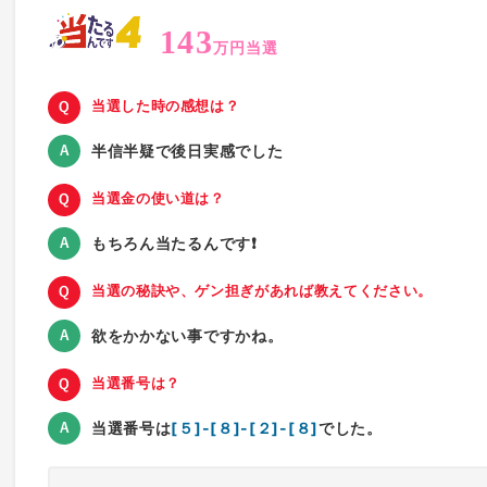
143
万円当選
当選した時の感想は？
半信半疑で後日実感でした
当選金の使い道は？
もちろん当たるんです❗
当選の秘訣や、ゲン担ぎがあれば教えてください。
欲をかかない事ですかね。
当選番号は？
当選番号は
[５]-[８]-[２]-[８]
でした。