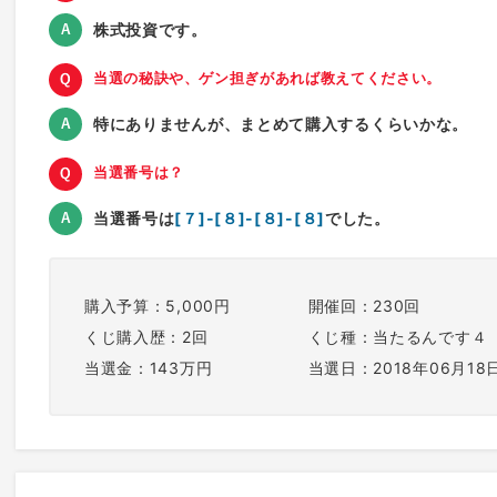
株式投資です。
当選の秘訣や、ゲン担ぎがあれば教えてください。
特にありませんが、まとめて購入するくらいかな。
当選番号は？
当選番号は
[７]-[８]-[８]-[８]
でした。
購入予算：5,000円
開催回：230回
くじ購入歴：2回
くじ種：当たるんです４
当選金：143万円
当選日：2018年06月18