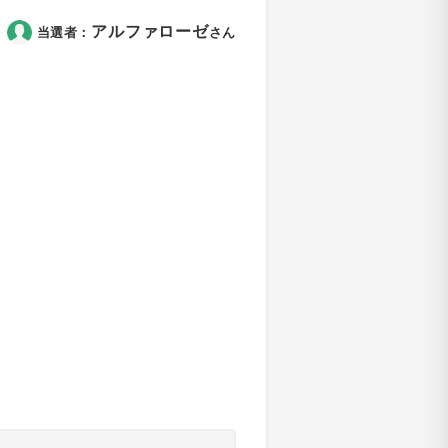
アルファローゼ
当選者：
さん