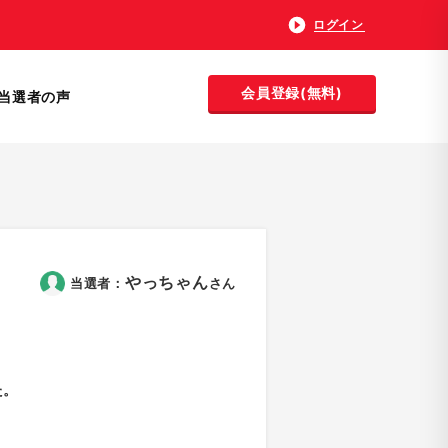
ログイン
会員登録(無料)
当選者の声
やっちゃん
当選者：
さん
た。