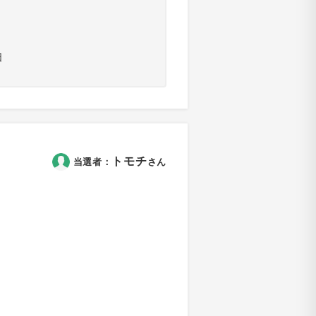
日
トモチ
当選者：
さん