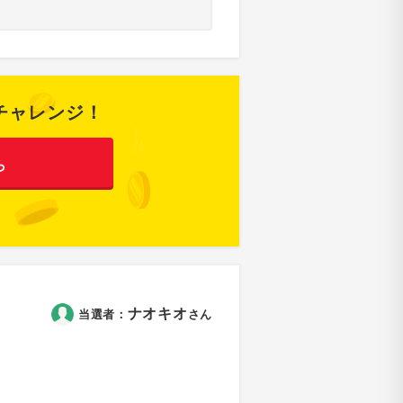
チャレンジ！
ら
ナオキオ
当選者：
さん