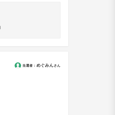
日
めぐみん
当選者：
さん