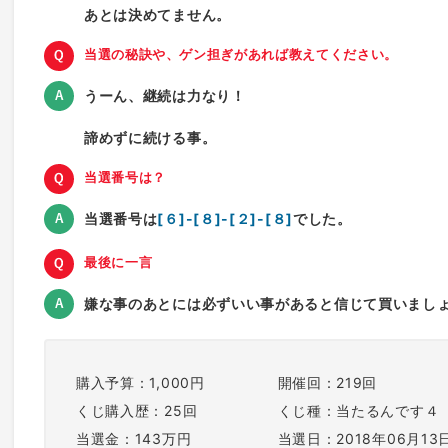
あとは決めてません。
当選の秘訣や、ゲン担ぎがあれば教えてください。
うーん、継続は力なり！
諦めずに続ける事。
当選番号は？
当選番号は
[６]-[８]-[２]-[８]
でした。
最後に一言
嫌な事のあとには必ずいい事があると信じて買いまし
購入予算：1,000円
開催回：219回
くじ購入歴：25回
くじ種：当たるんです４
当選金：143万円
当選日：2018年06月13