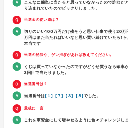
こんなに簡単に当たると思っていなかったので詐欺だと
り込まれていたのでビックリしました。
当選金の使い道は？
切りのいい100万円だけ残そうと思い仕事で使う20万
万円はまた当たればいいなと思い買い続けていたら1ヶ
本当です
当選の秘訣や、ゲン担ぎがあれば教えてください。
くじは買っていなかったのですがどうせ買うなら確率
3回目で当たりました。
当選番号は？
当選番号は
[１]-[７]-[３]-[８]
でした。
最後に一言
これを軍資金にして増やせるように色々チャレンジし