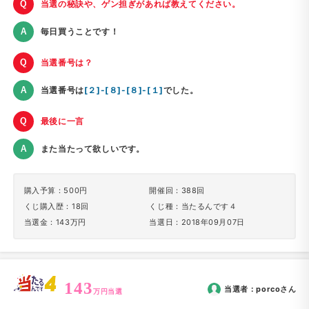
当選の秘訣や、ゲン担ぎがあれば教えてください。
毎日買うことです！
当選番号は？
当選番号は
[２]-[８]-[８]-[１]
でした。
最後に一言
また当たって欲しいです。
購入予算：500円
開催回：388回
くじ購入歴：18回
くじ種：当たるんです４
当選金：143万円
当選日：2018年09月07日
143
当選者：
porco
さん
万円当選