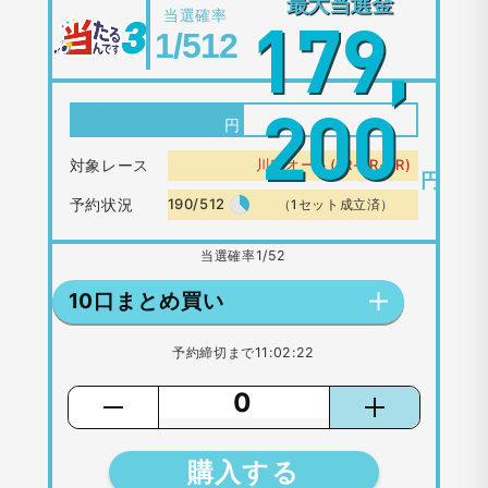
最大当選金
当選確率
179,
1/512
1口：
500
円
200
対象レース
川口オート(1R-2R-3R)
円
予約状況
190/512
（1セット成立済）
当選確率
1/52
10口まとめ買い
予約締切まで
11:02:22
購入する