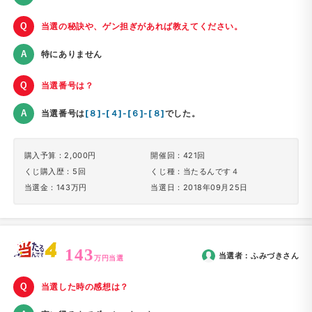
当選の秘訣や、ゲン担ぎがあれば教えてください。
特にありません
当選番号は？
当選番号は
[８]-[４]-[６]-[８]
でした。
購入予算：2,000円
開催回：421回
くじ購入歴：5回
くじ種：当たるんです４
当選金：143万円
当選日：2018年09月25日
143
当選者：
ふみづき
さん
万円当選
当選した時の感想は？