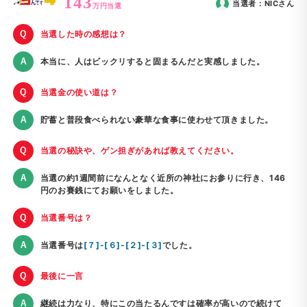
143
当選者：
NIC
さん
万円当選
当選した時の感想は？
本当に、人はビックリすると固まるんだと実感しました。
当選金の使い道は？
貯蓄と普段食べられない豪華な食事に使わせて頂きました。
当選の秘訣や、ゲン担ぎがあれば教えてください。
当選の約1週間前になんとなく近所の神社にお参りに行き、146
円のお賽銭にてお願いをしました。
当選番号は？
当選番号は
[７]-[６]-[２]-[３]
でした。
最後に一言
継続は力なり、特にこの当たるんですは確率が高いので続けて