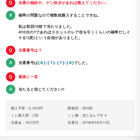
当選の秘訣や、ゲン担ぎがあれば教えてください。
確率の問題なので複数枚購入することですね。
私は初回10枚で当たりました。
410分の1であればスロットのレア役を引くくらいの確率だしイ
ケる!(笑)という自信がありました。
当選番号は？
当選番号は
[８]-[７]-[７]-[８]
でした。
最後に一言
当たると信じてください!!
購入予算：5,000円
開催回：394回
くじ購入歴：2回
くじ種：当たるんです４
当選金：143万円
当選日：2018年09月11日