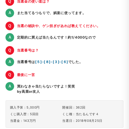
当選金の使い道は？
また当てるつもりで、娯楽に使ってます。
当選の秘訣や、ゲン担ぎがあれば教えてください。
定期的に買えば当たるんです！約1/4000なので
当選番号は？
当選番号は
[５]-[８]-[３]-[６]
でした。
最後に一言
買わなきゃ当たらないですよ！笑笑
by高菜or友人
購入予算：5,000円
開催回：362回
くじ購入歴：5回目
くじ種：当たるんです４
当選金：143万円
当選日：2018年08月25日