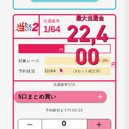
最大当選金
当選確率
22,4
1/64
1口：
500
円
00
対象レース
川口オート(1R-2R)
円
予約状況
22/64
（3セット成立済）
当選確率
1/13
5口まとめ買い
予約締切まで
11:02:22