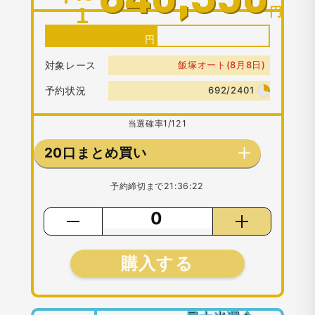
1
円
1口：
500
円
対象レース
飯塚オート(8月8日)
予約状況
692/2401
当選確率
1/121
20口まとめ買い
予約締切まで
21:36:22
購入する