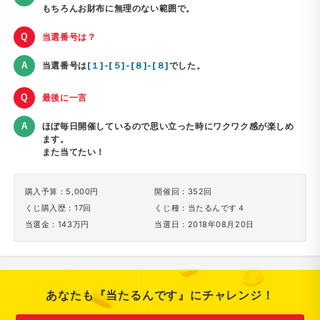
もちろんお財布に無理のない範囲で。
当選番号は？
当選番号は
[１]-[５]-[８]-[８]
でした。
最後に一言
ほぼ毎日開催しているので思い立った時にワクワク感が楽しめ
ます。
また当てたい！
購入予算：5,000円
開催回：352回
くじ購入歴：17回
くじ種：当たるんです４
当選金：143万円
当選日：2018年08月20日
あなたも『当たるんです』にチャレンジ！