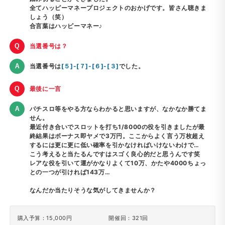
全てハッピーマネープロジェクトのおかげです。皆さん聴きま
しょう（笑）
合言葉はハッピーマネー♪
当選番号は？
当選番号は
[５]-[７]-[６]-[３]
でした。
最後に一言
パチスロ等をやる方ならわかると思いますが、なかなか勝てま
せん。
最近付き合いでスロットを打ち1/8000の役を引きましたが最
終結果はボーナス即ヤメで3万円。ここからよく言う万枚超え
するには更に更に低い確率を引かなければいけないわけで…
こう考えると当たるんですはスゴく良心的だと思うんです笑
レアな役を引いて運がかなりよくて10万、かたや4000ちょっ
との一つが引ければ143万…
なんだか当たりそうな気がしてきませんか？
購入予算：15,000円
開催回：321回