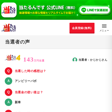
会員登録(無料)
当選者の声
143
当選者：
かじかじ
さん
万円当選
当選した時の感想は？
アンビリーバボ
当選金の使い道は？
新車