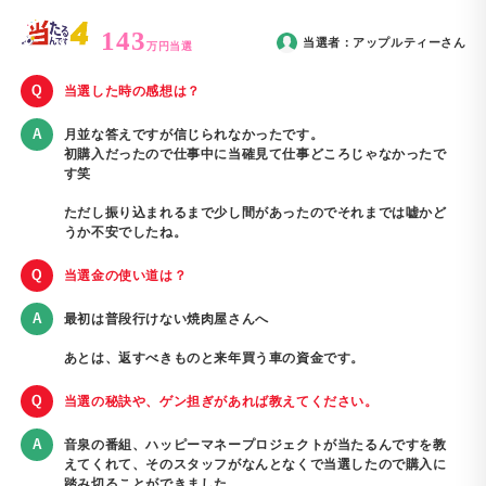
143
当選者：
アップルティー
さん
万円当選
当選した時の感想は？
月並な答えですが信じられなかったです。
初購入だったので仕事中に当確見て仕事どころじゃなかったで
す笑
ただし振り込まれるまで少し間があったのでそれまでは嘘かど
うか不安でしたね。
当選金の使い道は？
最初は普段行けない焼肉屋さんへ
あとは、返すべきものと来年買う車の資金です。
当選の秘訣や、ゲン担ぎがあれば教えてください。
音泉の番組、ハッピーマネープロジェクトが当たるんですを教
えてくれて、そのスタッフがなんとなくで当選したので購入に
踏み切ることができました。