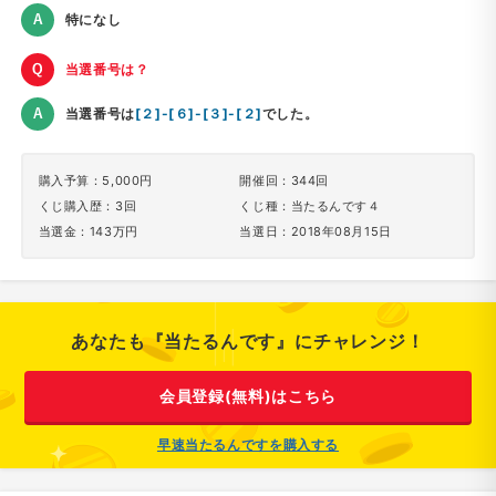
特になし
当選番号は？
当選番号は
[２]-[６]-[３]-[２]
でした。
購入予算：5,000円
開催回：344回
くじ購入歴：3回
くじ種：当たるんです４
当選金：143万円
当選日：2018年08月15日
あなたも『当たるんです』にチャレンジ！
会員登録(無料)はこちら
早速当たるんですを購入する