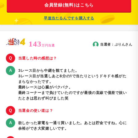
会員登録(無料)はこちら
早速当たるんですを購入する
143
当選者：
ぷりん
さん
万円当選
当選した時の感想は？
3レース目から中継を観てました。
3レース目が当選しあと8分の1で当たりというドキドキ感がた
まらなかったです。
最終レースは心臓がバクバク。
最終コーナーまで負けていたのですが最後の直線で僅差で抜い
たときは思わず叫びました笑
当選金の使い道は？
欲しかった家電を一通り買いました。あとは貯金ですね。心に
余裕ができ大変嬉しいです。