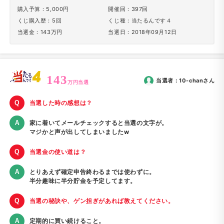
購入予算：5,000円
開催回：397回
くじ購入歴：5回
くじ種：当たるんです４
当選金：143万円
当選日：2018年09月12日
143
当選者：
10-chan
さん
万円当選
当選した時の感想は？
家に着いてメールチェックすると当選の文字が。
マジかと声が出してしまいましたw
当選金の使い道は？
とりあえず確定申告終わるまでは使わずに。
半分趣味に半分貯金を予定してます。
当選の秘訣や、ゲン担ぎがあれば教えてください。
定期的に買い続けること。