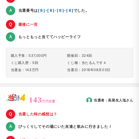
当選番号は
[８]-[８]-[８]-[８]
でした。
最後に一言
もっともっと当ててハッピーライフ
購入予算：537,000円
開催回：324回
くじ購入歴：5回
くじ種：当たるんです４
当選金：143万円
当選日：2018年08月03日
143
当選者：
高菜友人塩
さん
万円当選
当選した時の感想は？
びっくりしてその場にいた友達と飲みに行きました！